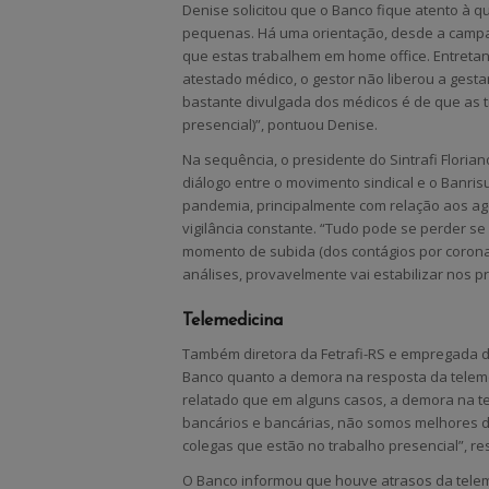
Denise solicitou que o Banco fique atento à 
pequenas. Há uma orientação, desde a campan
que estas trabalhem em home office. Entreta
atestado médico, o gestor não liberou a gesta
bastante divulgada dos médicos é de que as 
presencial)”, pontuou Denise.
Na sequência, o presidente do Sintrafi Floria
diálogo entre o movimento sindical e o Banr
pandemia, principalmente com relação aos a
vigilância constante. “Tudo pode se perder se
momento de subida (dos contágios por corona
análises, provavelmente vai estabilizar nos p
Telemedicina
Também diretora da Fetrafi-RS e empregada d
Banco quanto a demora na resposta da teleme
relatado que em alguns casos, a demora na te
bancários e bancárias, não somos melhores
colegas que estão no trabalho presencial”, re
O Banco informou que houve atrasos da telem