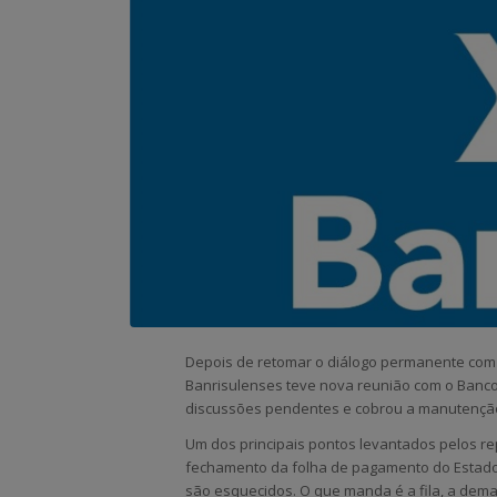
Depois de retomar o diálogo permanente com
Banrisulenses teve nova reunião com o Banco 
discussões pendentes e cobrou a manutenção
Um dos principais pontos levantados pelos r
fechamento da folha de pagamento do Estado. 
são esquecidos. O que manda é a fila, a demand