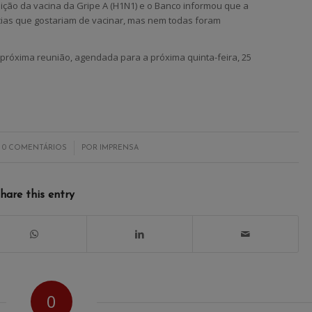
buição da vacina da Gripe A (H1N1) e o Banco informou que a
ias que gostariam de vacinar, mas nem todas foram
próxima reunião, agendada para a próxima quinta-feira, 25
/
0 COMENTÁRIOS
POR
IMPRENSA
hare this entry
0