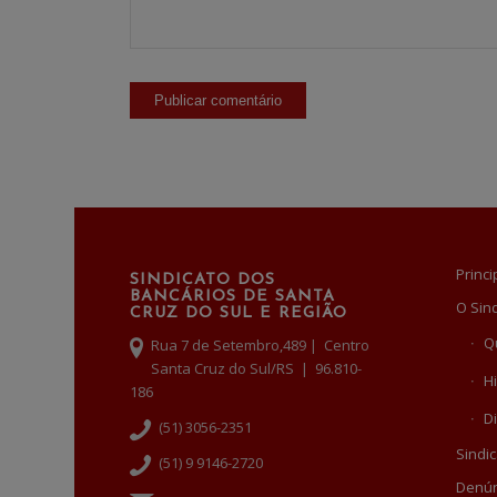
Princi
SINDICATO DOS
BANCÁRIOS DE SANTA
O Sin
CRUZ DO SUL E REGIÃO
Q
Rua 7 de Setembro,489 | Centro
Santa Cruz do Sul/RS | 96.810-
Hi
186
Di
(51) 3056-2351
Sindic
(51) 9 9146-2720
Denún