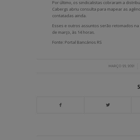
Por último, os sindicalistas cobraram a distri
Cabergs abriu consulta para mapear as agênc
contatadas ainda.
Esses e outros assuntos serão retomados na 
de março, às 14 horas.
Fonte: Portal Bancários RS
/
MARÇO 22, 2021
S