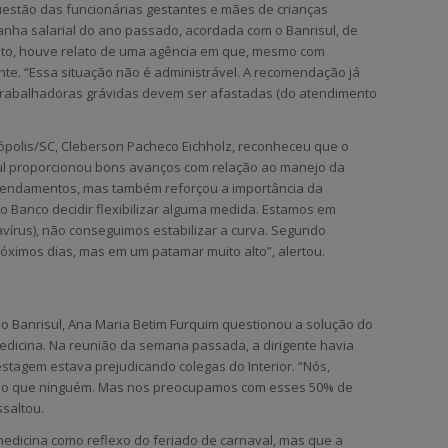
questão das funcionárias gestantes e mães de crianças
ha salarial do ano passado, acordada com o Banrisul, de
nto, houve relato de uma agência em que, mesmo com
nte. “Essa situação não é administrável. A recomendação já
trabalhadoras grávidas devem ser afastadas (do atendimento
nópolis/SC, Cleberson Pacheco Eichholz, reconheceu que o
isul proporcionou bons avanços com relação ao manejo da
gendamentos, mas também reforçou a importância da
 o Banco decidir flexibilizar alguma medida. Estamos em
vírus), não conseguimos estabilizar a curva. Segundo
róximos dias, mas em um patamar muito alto”, alertou.
o Banrisul, Ana Maria Betim Furquim questionou a solução do
dicina. Na reunião da semana passada, a dirigente havia
stagem estava prejudicando colegas do Interior. “Nós,
 do que ninguém. Mas nos preocupamos com esses 50% de
ssaltou.
edicina como reflexo do feriado de carnaval, mas que a