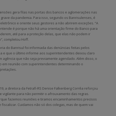
ensões gera filas nas portas dos bancos e aglomerações nas
o grave da pandemia. Para isso, segundo os Banrisulenses, é
letrônico e oriente seus gestores a não abrirem exceções. “A
o entende é porque não há uma orientação firme do Banco para
derem, até para a proteção delas, que elas não podem ir
”, completou Hoff.
ria do Banrisul foi informada das denúncias feitas pelos
 e que o último informe aos superintendentes deixou claro
 agência que não seja previamente agendado. Além disso, o
tico em reunião com superintendentes determinando o
rpretações.
9, a diretora da Fetrafi-RS Denise Falkenberg Corrêa reforçou
e vigilante para não permitir o afrouxamento das regras.
porque fazemos reuniões e tiramos encaminhamentos precisos
 fiscalizar. Cuidamos não só dos colegas, mas de quem vai