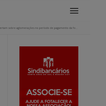
lertam sobre aglomerações no período de pagamento da fo...