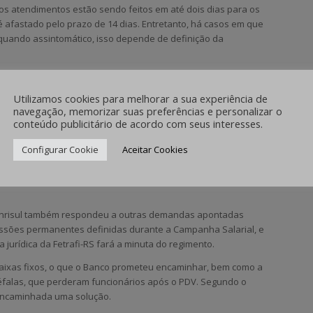
 os atendimentos estão sendo feitos em até dois dias para os
é afastado pelo prazo de 14 dias. Entretanto, há casos em que
quando assintomático, isso depende de definição da
comprometeu a:
om agendamento independentemente do tamanho da agência;
Utilizamos cookies para melhorar a sua experiência de
e em trabalho presencial;
navegação, memorizar suas preferências e personalizar o
 e, se, em 48 horas a telemedicina não responder à
conteúdo publicitário de acordo com seus interesses.
 teste feito por outro meio, ressarcindo o funcionário testado;
enos para home office;
Configurar Cookie
Aceitar Cookies
os clientes para que evitem ir pessoalmente à agência.
Banrisul também respondeu a outras demandas apontadas
issões permanentes definidas durante a Campanha Salarial, e
jurídica da Fetrafi-RS fará a minuta do regimento.
ixas fixos, o que o Banco prometeu encaminhar, bem como a
éfalas, que perderam funcionários após o PDV. Segundo o
 encaminhada uma solução.