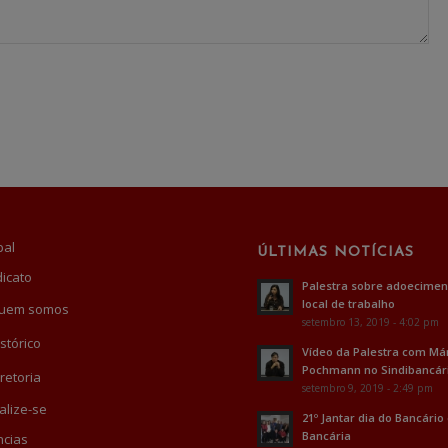
pal
ÚLTIMAS NOTÍCIAS
dicato
Palestra sobre adoecimen
local de trabalho
uem somos
setembro 13, 2019 - 4:02 pm
stórico
Vídeo da Palestra com Má
Pochmann no Sindibancár
retoria
setembro 9, 2019 - 2:49 pm
alize-se
21º Jantar dia do Bancário
Bancária
cias