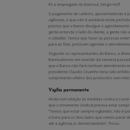
RS e empregado do Banrisul, Sérgio Hoff.
O pagamento de salários, aposentadorias e p
agências, o que não é aceitável neste períod
preciso que o Banco divulgue o agendamento e
gente entende o lado do cliente, a gente nã
o cidadão. Temos que fazer as pessoas enten
para as filas, precisam agendar o atendimento
Segundo os representantes do Banco, a direto
Banrisulenses em reunião da semana passada
que o Banco não fará nenhum atendimento em
presidente Claudio Coutinho teria sido enfá
cumprimento efetivo dos protocolos sem inte
Vigília permanente
Ainda com relação às medidas contra a Covid-1
que o movimento sindical precisa estar sempr
“Temos que estar sempre vigilantes, não é 
e bons para os dois lados que vamos parar de
até a agência (o cliente) também”, frisou.