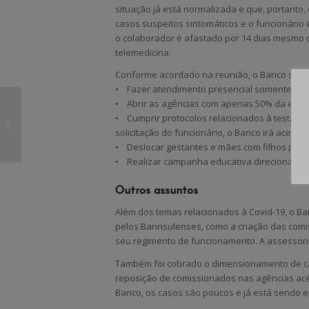
situação já está normalizada e que, portanto,
casos suspeitos sintomáticos e o funcionário 
o colaborador é afastado por 14 dias mesmo 
telemedicina.
Conforme acordado na reunião, o Banco se 
• Fazer atendimento presencial somente c
• Abrir as agências com apenas 50% da equip
Nota do Comando
• Cumprir protocolos relacionados à testagem
Nacional dos
solicitação do funcionário, o Banco irá aceitar
Banrisulenses contra
• Deslocar gestantes e mães com filhos pequ
a venda da Corsan
• Realizar campanha educativa direcionada a
Outros assuntos
Além dos temas relacionados à Covid-19, o 
pelos Banrisulenses, como a criação das com
seu regimento de funcionamento. A assessoria 
Também foi cobrado o dimensionamento de ca
reposição de comissionados nas agências ac
Banco, os casos são poucos e já está sendo