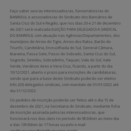
Faço saber aos/as interessados/as, funcionários/as do
BANRISUL e associados/as do Sindicato dos Bancários de
Santa Cruz do Sul e Região, que nos dias 20 e 21 de dezembro
de 2021 será realizada ELEIÇÃO PARA DELEGADO/A SINDICAL
DO BANRISUL com atuação nas Agências/Departamentos, dos
municípios de Arroio do Tigre, Arroio dos Ratos, Barão do
Triunfo, Candelária, Encruzilhada do Sul, General Câmara,
Ibarama, Passa Sete, Passo do Sobrado, Santa Cruz do Sul,
Segredo, Sinimbu, Sobradinho, Taquari, Vale do Sol, Vale
Verde, Venâncio Aires e Vera Cruz, ficando, a partir do dia
10/12/2021, aberto o prazo para inscrições de candidaturas,
sendo que para a base deste Sindicato poderão ser eleitos
três (03) delegados sindicais, com mandato de 01/01/2022 até
dia 31/12/2022.
Os pedidos de inscrição poderão ser feitos até o dia 15 de
dezembro de 2021, na Secretaria do Sindicato, mediante ficha
de inscrição assinada pelos/as interessados/as, que
funcionará nos dias úteis no período de 8h30min ao meio-dia
e das 13h30min às 17 horas ou pelo e-mail
sindibancarios@sindibancarios.org.br.