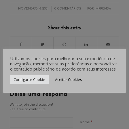
/
/
NOVEMBRO 18, 2021
0 COMENTÁRIOS
POR
IMPRENSA
Share this entry
Utilizamos cookies para melhorar a sua experiência de
navegação, memorizar suas preferências e personalizar
o conteúdo publicitário de acordo com seus interesses.
0
Configurar Cookie
Aceitar Cookies
RESPOSTAS
Deixe uma resposta
Want to join the discussion?
Feel free to contribute!
*
Nome