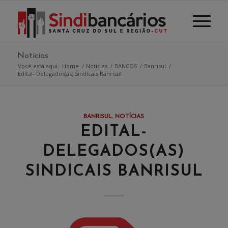
Notícias
Você está aqui:
Home
/
Notícias
/
BANCOS
/
Banrisul
/
Edital- Delegados(as) Sindicais Banrisul
BANRISUL
,
NOTÍCIAS
EDITAL-
DELEGADOS(AS)
SINDICAIS BANRISUL