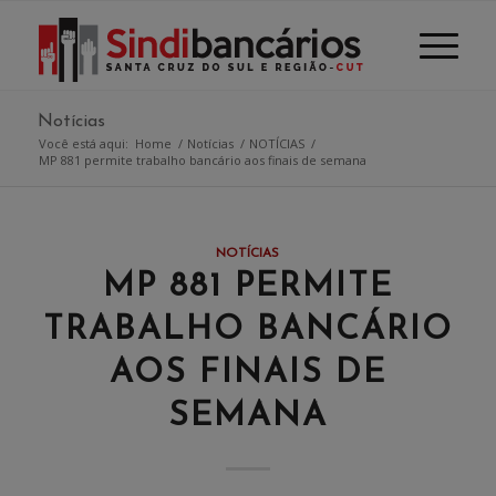
Notícias
Você está aqui:
Home
/
Notícias
/
NOTÍCIAS
/
MP 881 permite trabalho bancário aos finais de semana
NOTÍCIAS
MP 881 PERMITE
TRABALHO BANCÁRIO
AOS FINAIS DE
SEMANA