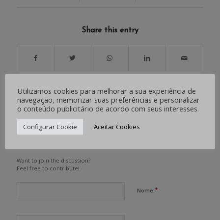
Share this entry
Utilizamos cookies para melhorar a sua experiência de
navegação, memorizar suas preferências e personalizar
0
o conteúdo publicitário de acordo com seus interesses.
RESPOSTAS
Configurar Cookie
Aceitar Cookies
Deixe uma resposta
Want to join the discussion?
Feel free to contribute!
*
Nome