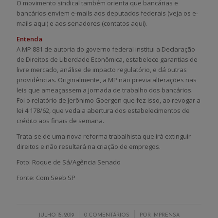
O movimento sindical também orienta que bancárias e
bancários enviem e-mails aos deputados federais (veja os e-
mails aqui) e aos senadores (contatos aqui).
Entenda
A MP 881 de autoria do governo federal institui a Declaração
de Direitos de Liberdade Econômica, estabelece garantias de
livre mercado, análise de impacto regulatório, e dá outras
providências. Originalmente, a MP não previa alterações nas
leis que ameaçassem a jornada de trabalho dos bancários.
Foi o relatório de Jerônimo Goergen que fez isso, ao revogar a
lei 4.178/62, que veda a abertura dos estabelecimentos de
crédito aos finais de semana.
Trata-se de uma nova reforma trabalhista que irá extinguir
direitos e não resultará na criação de empregos.
Foto: Roque de Sá/Agência Senado
Fonte: Com Seeb SP
/
/
JULHO 15, 2019
0 COMENTÁRIOS
POR
IMPRENSA