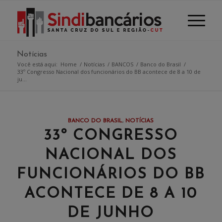
Notícias
Você está aqui:
Home
/
Notícias
/
BANCOS
/
Banco do Brasil
/
33º Congresso Nacional dos funcionários do BB acontece de 8 a 10 de
ju...
BANCO DO BRASIL
,
NOTÍCIAS
33º CONGRESSO
NACIONAL DOS
FUNCIONÁRIOS DO BB
ACONTECE DE 8 A 10
DE JUNHO