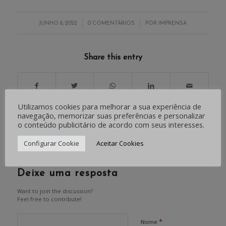
/
/
JUNHO 8, 2022
0 COMENTÁRIOS
POR
IMPRENSA
Share this entry
Utilizamos cookies para melhorar a sua experiência de
navegação, memorizar suas preferências e personalizar
o conteúdo publicitário de acordo com seus interesses.
0
Configurar Cookie
Aceitar Cookies
RESPOSTAS
Deixe uma resposta
Want to join the discussion?
Feel free to contribute!
*
Nome