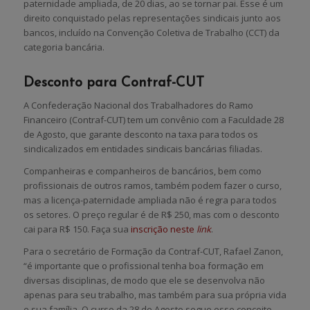
paternidade ampliada, de 20 dias, ao se tornar pai. Esse é um
direito conquistado pelas representações sindicais junto aos
bancos, incluído na Convenção Coletiva de Trabalho (CCT) da
categoria bancária.
Desconto para Contraf-CUT
A Confederação Nacional dos Trabalhadores do Ramo
Financeiro (Contraf-CUT) tem um convênio com a Faculdade 28
de Agosto, que garante desconto na taxa para todos os
sindicalizados em entidades sindicais bancárias filiadas.
Companheiras e companheiros de bancários, bem como
profissionais de outros ramos, também podem fazer o curso,
mas a licença-paternidade ampliada não é regra para todos
os setores. O preço regular é de R$ 250, mas com o desconto
cai para R$ 150. Faça sua
inscrição neste
link
.
Para o secretário de Formação da Contraf-CUT, Rafael Zanon,
“é importante que o profissional tenha boa formação em
diversas disciplinas, de modo que ele se desenvolva não
apenas para seu trabalho, mas também para sua própria vida
e sua família. O curso da 28 de Agosto segue esse conceito,