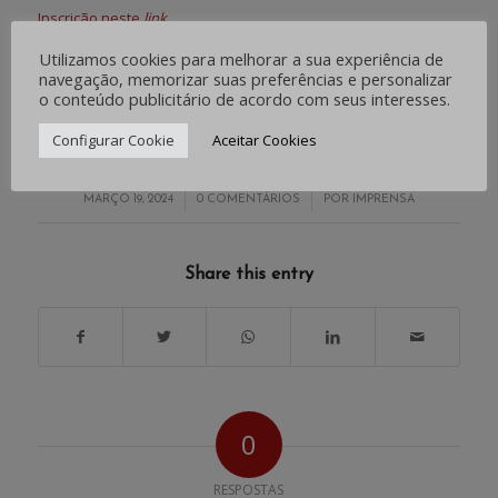
Inscrição neste
link
.
Contato com a Faculdade 28 de Agosto pode ser feito
Utilizamos cookies para melhorar a sua experiência de
pelo
WhatsApp
.
navegação, memorizar suas preferências e personalizar
o conteúdo publicitário de acordo com seus interesses.
Fonte: Contraf-CUT
Configurar Cookie
Aceitar Cookies
/
/
MARÇO 19, 2024
0 COMENTÁRIOS
POR
IMPRENSA
Share this entry
0
RESPOSTAS