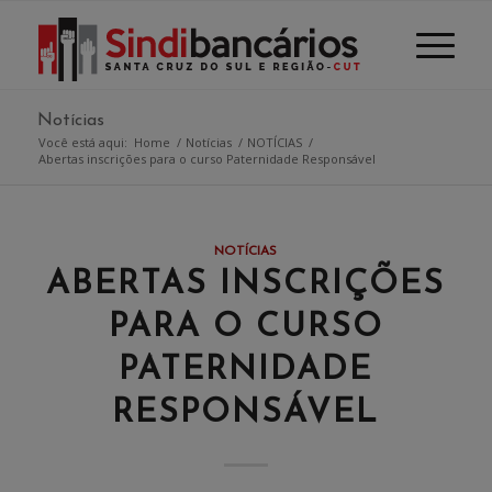
Notícias
Você está aqui:
Home
/
Notícias
/
NOTÍCIAS
/
Abertas inscrições para o curso Paternidade Responsável
NOTÍCIAS
ABERTAS INSCRIÇÕES
PARA O CURSO
PATERNIDADE
RESPONSÁVEL