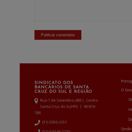
Princi
SINDICATO DOS
BANCÁRIOS DE SANTA
O Sin
CRUZ DO SUL E REGIÃO
Q
Rua 7 de Setembro,489 | Centro
Santa Cruz do Sul/RS | 96.810-
Hi
186
Di
(51) 3056-2351
Sindic
(51) 9 9146-2720