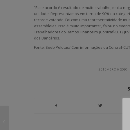
“Esse acordo é resultado de muito trabalho, muita neg
unidade. Representamos em torno de 90% da categori
recorde votando. Foi com uma representatividade mui
assembleias. Isso é muito importante”, falou no even
Trabalhadores do Ramos Financeiro (Contraf-CUT), J
dos Bancários.
Fonte: Seeb Pelotas/ Com informações da Contraf-CU
/
SETEMBRO 8, 2020
S
2021: Licença-
paternidade será de
28 dias no Santander