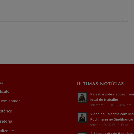
pal
ÚLTIMAS NOTÍCIAS
dicato
Palestra sobre adoecimen
local de trabalho
uem somos
setembro 13, 2019 - 4:02 pm
stórico
Vídeo da Palestra com Má
Pochmann no Sindibancár
retoria
setembro 9, 2019 - 2:49 pm
alize-se
21º Jantar dia do Bancário