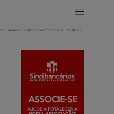
do: Bancários e Fenaban oficializaram nova CCT na última s...