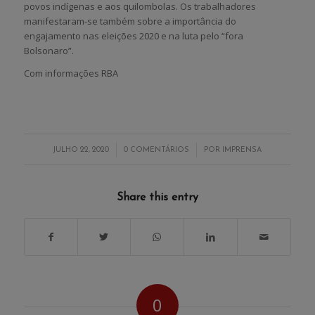
povos indígenas e aos quilombolas. Os trabalhadores
manifestaram-se também sobre a importância do
engajamento nas eleições 2020 e na luta pelo “fora
Bolsonaro”.
Com informações RBA
/
/
JULHO 22, 2020
0 COMENTÁRIOS
POR
IMPRENSA
Share this entry
0