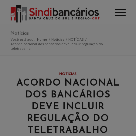
Notícias
Você está aqui:
Home
/
Notícias
/
NOTÍCIAS
/
Acordo nacional dos bancários deve incluir regulação do
teletrabalho...
NOTÍCIAS
ACORDO NACIONAL
DOS BANCÁRIOS
DEVE INCLUIR
REGULAÇÃO DO
TELETRABALHO