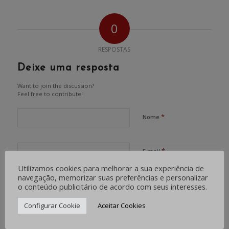
0
RESPOSTAS
Deixe uma resposta
Want to join the discussion?
Feel free to contribute!
*
Nome
*
E-mail
Utilizamos cookies para melhorar a sua experiência de
navegação, memorizar suas preferências e personalizar
Site
o conteúdo publicitário de acordo com seus interesses.
Configurar Cookie
Aceitar Cookies