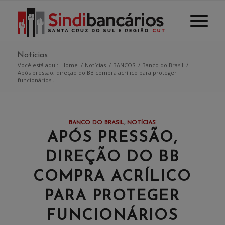
Notícias
Você está aqui:
Home
/
Notícias
/
BANCOS
/
Banco do Brasil
/
Após pressão, direção do BB compra acrílico para proteger
funcionários...
BANCO DO BRASIL
,
NOTÍCIAS
APÓS PRESSÃO,
DIREÇÃO DO BB
COMPRA ACRÍLICO
PARA PROTEGER
FUNCIONÁRIOS