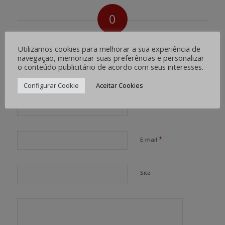
0
RESPOSTAS
Utilizamos cookies para melhorar a sua experiência de
navegação, memorizar suas preferências e personalizar
Deixe uma resposta
o conteúdo publicitário de acordo com seus interesses.
Want to join the discussion?
Feel free to contribute!
Configurar Cookie
Aceitar Cookies
*
Nome
*
E-mail
Site