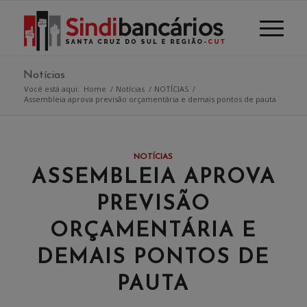
Notícias
Você está aqui:
Home
/
Notícias
/
NOTÍCIAS
/
Assembleia aprova previsão orçamentária e demais pontos de pauta
NOTÍCIAS
ASSEMBLEIA APROVA
PREVISÃO
ORÇAMENTÁRIA E
DEMAIS PONTOS DE
PAUTA