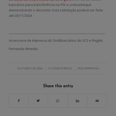
bancários para transferência ou PIX e contracheque
demonstrando o desconto. Esta solicitação poderá ser feita
até 30/11/2024.
______________________________________________________________
Assessoria de Imprensa do Sindibancários de SCS e Região
Fernanda Almeida
/
/
OUTUBRO 29, 2024
0 COMENTÁRIOS
POR
IMPRENSA
Share this entry