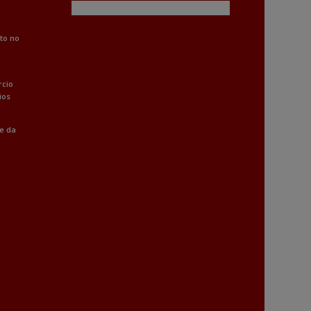
to no
rcio
ios
 e da