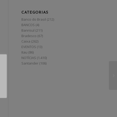
CATEGORIAS
Banco do Brasil
(212)
BANCOS
(4)
Banrisul
(211)
Bradesco
(67)
Caixa
(262)
EVENTOS
(13)
Itau
(86)
NOTÍCIAS
(1.410)
Santander
(106)