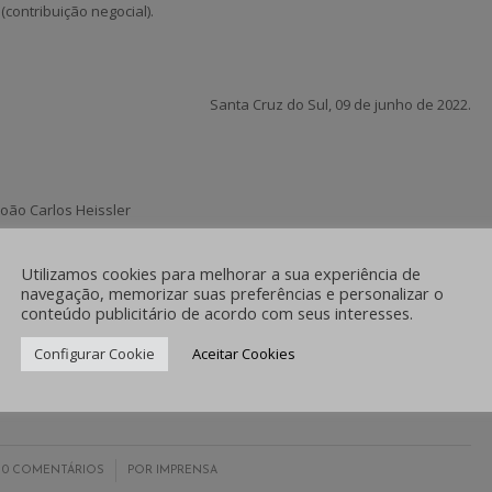
contribuição negocial).
Santa Cruz do Sul, 09 de junho de 2022.
ão Carlos Heissler
 De Política Sindical
Utilizamos cookies para melhorar a sua experiência de
z dos Santos Carvalho
navegação, memorizar suas preferências e personalizar o
conteúdo publicitário de acordo com seus interesses.
adora Administrativa
Configurar Cookie
Aceitar Cookies
/
0 COMENTÁRIOS
POR
IMPRENSA