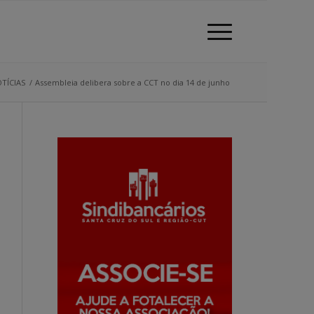
TÍCIAS
/
Assembleia delibera sobre a CCT no dia 14 de junho