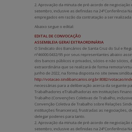
2. Aprovação da minuta de pré-acordo de negociação
setembro, inclusive as definidas na 24ª
Conferência Nac
empregados em razão da contratação a ser realizada (
Abaixo segue o edital:
EDITAL DE CONVOCAÇÃO
ASSEMBLEIA GERAl EXTRAORDINÁRIA
O Sindicato dos Bancários de Santa Cruz do Sul e Reg
nº46000.0432/95 por seus representantes abaixo ass
dos bancos públicos e privados, sócios e não sócios, d
extraordinária que se realizará de forma remota/virtu
junho de 2022, na forma disposta no site (www.sindiban
http://votacao.sindibancarios.org.br:8082/votacao/in
necessárias para a deliberação acerca da seguinte p
Trabalhadores e
Trabalhadoras em Instituições Financ
Trabalho (Convenções Coletivas de Trabalho, inclusiv
Convenção Coletiva de
Trabalho sobre Relações Sindi
instituições financeiras), frustradas as negociações, 
delegar poderes para tanto.
2. Aprovação da minuta de pré-acordo de negociação
setembro, inclusive as definidas na 24ª
Conferência Nac