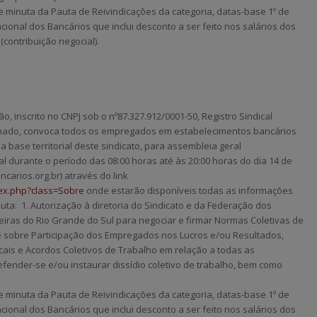
 e minuta da Pauta de
Reivindicações da categoria, datas-base 1º de
ional dos Bancários que inclui desconto a ser feito nos salários dos
contribuição negocial).
ião
, inscrito no CNPJ sob o nº87.327.912/0001-50, Registro Sindical
inado, convoca todos os empregados em estabelecimentos bancários
a base territorial deste sindicato, para assembleia geral
al durante o período das 08:00 horas até às 20:00 horas do dia 14 de
carios.org.br) através do link
dex.php?class=Sobre
onde estarão disponíveis todas as informações
auta:
1. Autorização à diretoria do Sindicato e da Federação dos
eiras do Rio Grande do Sul para negociar e firmar
Normas Coletivas de
e sobre
Participação dos Empregados nos Lucros e/ou Resultados,
cais e Acordos Coletivos de Trabalho em relação a todas
as
defender-se e/ou instaurar
dissídio coletivo de trabalho, bem como
 e minuta da Pauta de
Reivindicações da categoria, datas-base 1º de
ional dos Bancários que inclui desconto a ser feito nos salários dos