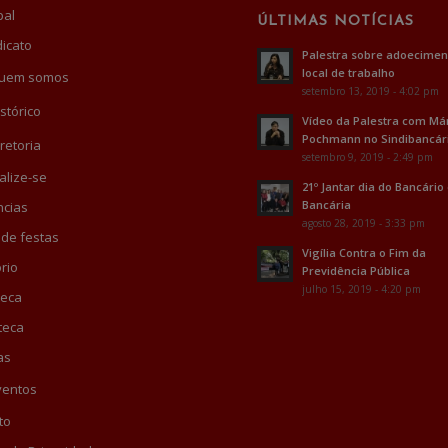
pal
ÚLTIMAS NOTÍCIAS
dicato
Palestra sobre adoecimen
local de trabalho
uem somos
setembro 13, 2019 - 4:02 pm
stórico
Vídeo da Palestra com Má
Pochmann no Sindibancár
retoria
setembro 9, 2019 - 2:49 pm
alize-se
21º Jantar dia do Bancário
Bancária
cias
agosto 28, 2019 - 3:33 pm
 de festas
Vigília Contra o Fim da
rio
Previdência Pública
julho 15, 2019 - 4:20 pm
teca
teca
as
ventos
to