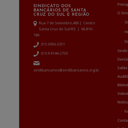
Princi
SINDICATO DOS
BANCÁRIOS DE SANTA
O Sin
CRUZ DO SUL E REGIÃO
Q
Rua 7 de Setembro,489 | Centro
Santa Cruz do Sul/RS | 96.810-
Hi
186
Di
(51) 3056-2351
Sindic
(51) 9 9146-2720
Denún
Salão
sindibancarios@sindibancarios.org.br
Auditó
Biblio
Video
Notíci
E
Conta