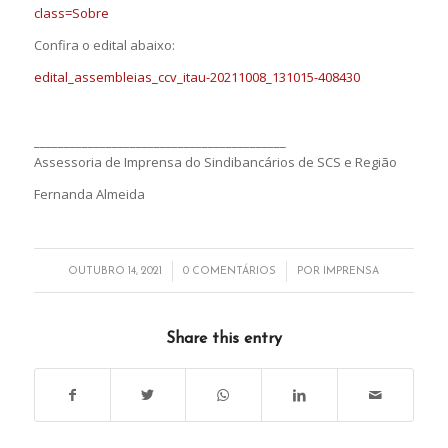
class=Sobre
Confira o edital abaixo:
edital_assembleias_ccv_itau-20211008_131015-408430
__________________________________________
Assessoria de Imprensa do Sindibancários de SCS e Região
Fernanda Almeida
/
/
OUTUBRO 14, 2021
0 COMENTÁRIOS
POR
IMPRENSA
Share this entry