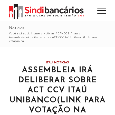
Notícias
Você está aqui:
Home
/
Notícias
/
BANCOS
/
Itau
/
Assembleia irá deliberar sobre ACT CCV Itaú Unibanco(Link para
votação na ...
ITAU
,
NOTÍCIAS
ASSEMBLEIA IRÁ
DELIBERAR SOBRE
ACT CCV ITAÚ
UNIBANCO(LINK PARA
VOTAÇÃO NA