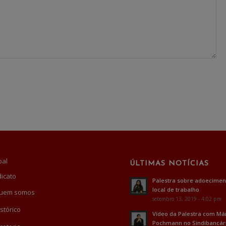
pal
ÚLTIMAS NOTÍCIAS
dicato
Palestra sobre adoecimen
local de trabalho
uem somos
setembro 13, 2019 - 4:02 pm
stórico
Vídeo da Palestra com Má
Pochmann no Sindibancár