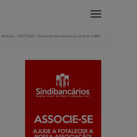
/
Notícias
/
NOTÍCIAS
/
Aumento dos bancários será de 4,58%