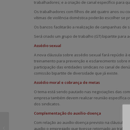
trabalhadores; e a criação de canal específico para q
Os trabalhadores com filhos de até quatro anos ou com
vítimas de violência doméstica poderão escolher se p
Os bancos facilitarão a realização de campanhas de s
Será criado um grupo de trabalho (GT) bipartite para
Assédio sexual
A nova cláusula sobre assédio sexual fará repúdio à
treinamento para prevenção e esclarecimento sobre 
participação das entidades sindicais no canal de de
comissão bipartite de diversidade que já existe.
Assédio moral e cobrança de metas
O tema está sendo pautado nas negociações das comi
empresa também devem realizar reunião específica co
dos sindicatos.
Complementação do auxílio-doença
Sindibancários realiza
Com relação ao auxílio-doença previsto na cláusula 2
Assembleia virtual
auxílio o empregado que tivesse retornado ao trabal