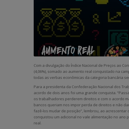
Com a divulgação do Índice Nacional de Preços ao Co
(4,06%), somado ao aumento real conquistado na camp
todas as verbas econômicas da categoria bancária se
Para a presidenta da Confederação Nacional dos Trab
acordo de dois anos foi uma grande conquista. “Pa
os trabalhadores perderem direitos e com o acordo ma
bancos queriam nos impor perda de direitos e não da
fazê-los mudar de posição”, lembrou, ao acrescentar 
conquistou um adicional no vale alimentação no ano 
real.