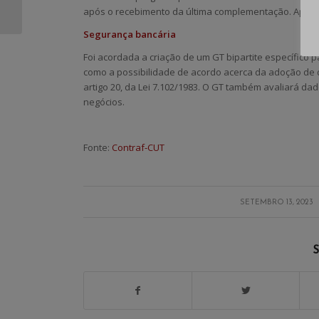
para deliberar sobre
após o recebimento da última complementação. Após r
ACT do Sant...
Segurança bancária
Foi acordada a criação de um GT bipartite específico p
como a possibilidade de acordo acerca da adoção de 
artigo 20, da Lei 7.102/1983. O GT também avaliará da
negócios.
Fonte:
Contraf-CUT
/
SETEMBRO 13, 2023
S