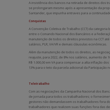
A insistência dos bancos na retirada de direitos dos
se prolongaram mesmo após a apresentação da propo
Santander, que impunha entraves para a continuida
Conquistas
A Convenção Coletiva de Trabalho (CCT) da categoria
entre o Comando Nacional dos Bancários e a Federaçã
manutenção de todos os direitos previstos na CCT até 
salários, PLR, VA/VR e demais cláusulas econômicas.
Além da manutenção de todos os direitos, as negocia
reajuste, para 2022, de 8% nos salários, aumento de 1
R$ 1.000,00 em VA para compensar a alta inflação dos
13% para o teto da parcela adicional da Participação 
Teletrabalho
Com as negociações da Campanha Nacional dos Bancár
de jornada para todos os trabalhadores; o fornecime
gestores não demandassem os trabalhadores fora do 
trabalhadores que realizem suas funções fora das d