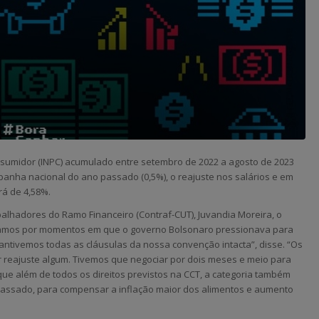
nsumidor (INPC) acumulado entre setembro de 2022 a agosto de 2023
anha nacional do ano passado (0,5%), o reajuste nos salários e em
rá de 4,58%.
alhadores do Ramo Financeiro (Contraf-CUT), Juvandia Moreira, o
ssamos por momentos em que o governo Bolsonaro pressionava para
ntivemos todas as cláusulas da nossa convenção intacta”, disse. “Os
r reajuste algum. Tivemos que negociar por dois meses e meio para
que além de todos os direitos previstos na CCT, a categoria também
passado, para compensar a inflação maior dos alimentos e aumento