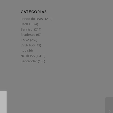
CATEGORIAS
Banco do Brasil
(212)
BANCOS
(4)
Banrisul
(211)
Bradesco
(67)
Caixa
(262)
EVENTOS
(13)
Itau
(86)
NOTÍCIAS
(1.410)
Santander
(106)