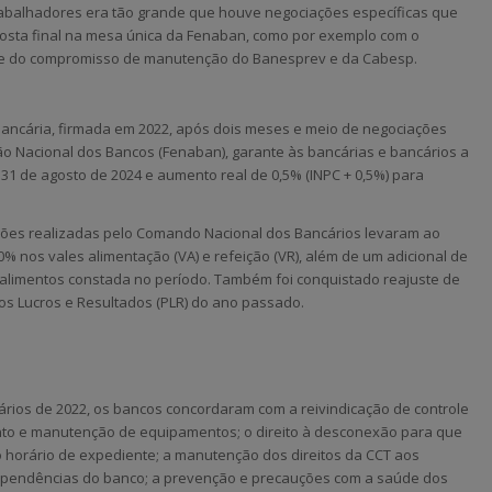
 trabalhadores era tão grande que houve negociações específicas que
sta final na mesa única da Fenaban, como por exemplo com o
de do compromisso de manutenção do Banesprev e da Cabesp.
 bancária, firmada em 2022, após dois meses e meio de negociações
o Nacional dos Bancos (Fenaban), garante às bancárias e bancários a
31 de agosto de 2024 e aumento real de 0,5% (INPC + 0,5%) para
ções realizadas pelo Comando Nacional dos Bancários levaram ao
0% nos vales alimentação (VA) e refeição (VR), além de um adicional de
 alimentos constada no período. Também foi conquistado reajuste de
nos Lucros e Resultados (PLR) do ano passado.
ios de 2022, os bancos concordaram com a reivindicação de controle
nto e manutenção de equipamentos; o direito à desconexão para que
horário de expediente; a manutenção dos direitos da CCT aos
ependências do banco; a prevenção e precauções com a saúde dos