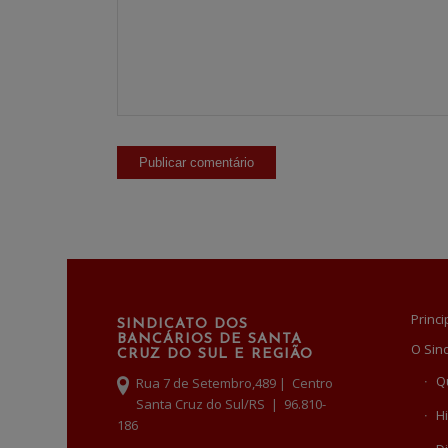
Princi
SINDICATO DOS
BANCÁRIOS DE SANTA
O Sin
CRUZ DO SUL E REGIÃO
Q
Rua 7 de Setembro,489 | Centro
Santa Cruz do Sul/RS | 96.810-
Hi
186