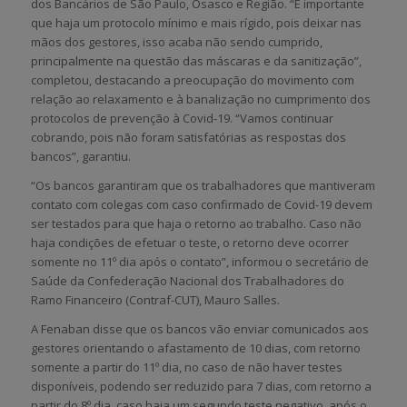
dos Bancários de São Paulo, Osasco e Região. “É importante
que haja um protocolo mínimo e mais rígido, pois deixar nas
mãos dos gestores, isso acaba não sendo cumprido,
principalmente na questão das máscaras e da sanitização”,
completou, destacando a preocupação do movimento com
relação ao relaxamento e à banalização no cumprimento dos
protocolos de prevenção à Covid-19. “Vamos continuar
cobrando, pois não foram satisfatórias as respostas dos
bancos”, garantiu.
“Os bancos garantiram que os trabalhadores que mantiveram
contato com colegas com caso confirmado de Covid-19 devem
ser testados para que haja o retorno ao trabalho. Caso não
haja condições de efetuar o teste, o retorno deve ocorrer
somente no 11º dia após o contato”, informou o secretário de
Saúde da Confederação Nacional dos Trabalhadores do
Ramo Financeiro (Contraf-CUT), Mauro Salles.
A Fenaban disse que os bancos vão enviar comunicados aos
gestores orientando o afastamento de 10 dias, com retorno
somente a partir do 11º dia, no caso de não haver testes
disponíveis, podendo ser reduzido para 7 dias, com retorno a
partir do 8º dia, caso haja um segundo teste negativo, após o