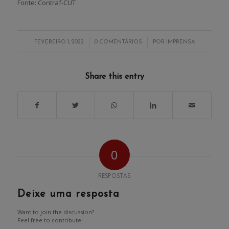
Fonte: Contraf-CUT
/
/
FEVEREIRO 1, 2022
0 COMENTÁRIOS
POR
IMPRENSA
Share this entry
0
RESPOSTAS
Deixe uma resposta
Want to join the discussion?
Feel free to contribute!