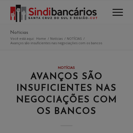
Notícias
Você está aqui:
Home
/
Notícias
/
NOTÍCIAS
/
Avanços são insuficientes nas negociações com os bancos
NOTÍCIAS
AVANÇOS SÃO
INSUFICIENTES NAS
NEGOCIAÇÕES COM
OS BANCOS