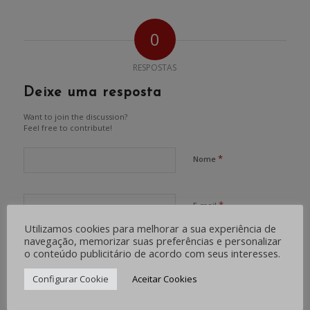
0
RESPOSTAS
Deixe uma resposta
Want to join the discussion?
Feel free to contribute!
*
Nome
*
E-mail
Utilizamos cookies para melhorar a sua experiência de
navegação, memorizar suas preferências e personalizar
Site
o conteúdo publicitário de acordo com seus interesses.
Configurar Cookie
Aceitar Cookies