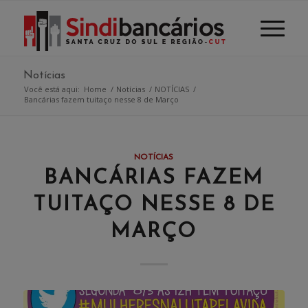
Notícias
Você está aqui:
Home
/
Notícias
/
NOTÍCIAS
/
Bancárias fazem tuitaço nesse 8 de Março
NOTÍCIAS
BANCÁRIAS FAZEM
TUITAÇO NESSE 8 DE
MARÇO