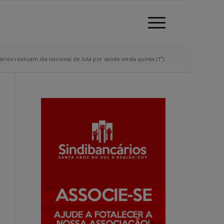
ários realizam dia nacional de luta por saúde nesta quinta (1º)