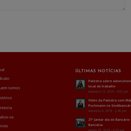
pal
ÚLTIMAS NOTÍCIAS
dicato
Palestra sobre adoecimen
local de trabalho
uem somos
setembro 13, 2019 - 4:02 pm
stórico
Vídeo da Palestra com Má
Pochmann no Sindibancár
retoria
setembro 9, 2019 - 2:49 pm
alize-se
21º Jantar dia do Bancário
Bancária
cias
agosto 28, 2019 - 3:33 pm