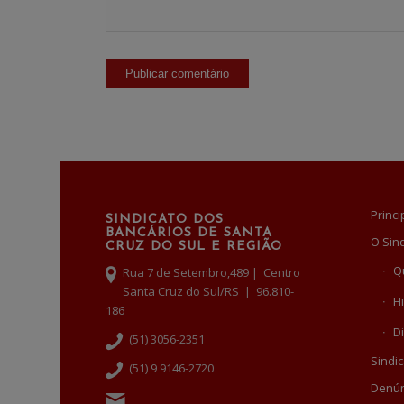
Princi
SINDICATO DOS
BANCÁRIOS DE SANTA
O Sin
CRUZ DO SUL E REGIÃO
Q
Rua 7 de Setembro,489 | Centro
Santa Cruz do Sul/RS | 96.810-
Hi
186
Di
(51) 3056-2351
Sindic
(51) 9 9146-2720
Denún