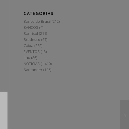
CATEGORIAS
Banco do Brasil
(212)
BANCOS
(4)
Banrisul
(211)
Bradesco
(67)
Caixa
(262)
EVENTOS
(13)
Itau
(86)
NOTÍCIAS
(1.410)
Santander
(106)