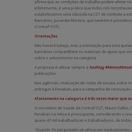
afirma que as condições de trabalho podem afetar n
infelizmente, é uma prática que todos nós reconhecem
estabelecemos uma cláusula na CCT de combate a est
Bancários, Juvandia Moreira, que também é presiden
(Contraf-CUT).
Orientações
Não haverá tuitaço, mas a orientação para esta quinta
bancárias compartilhem os materiais de apoio que se
sobre o adoecimento na categoria.
A proposta é utilizar sempre a
hashtag #MenosMetas
publicações.
Nas agências, realização de rodas de escuta, sobre o
entregue à Fenaban, para a campanha de renovação 
Afastamento na categoria é três vezes maior que m
O secretário de Saúde da Contraf-CUT, Mauro Salles,
Fenaban na mesa é preocupante, considerando o resul
quase 47 mil trabalhadoras e trabalhadores, de todas 
“Quando foi perguntado se utilizavam medicamentos con