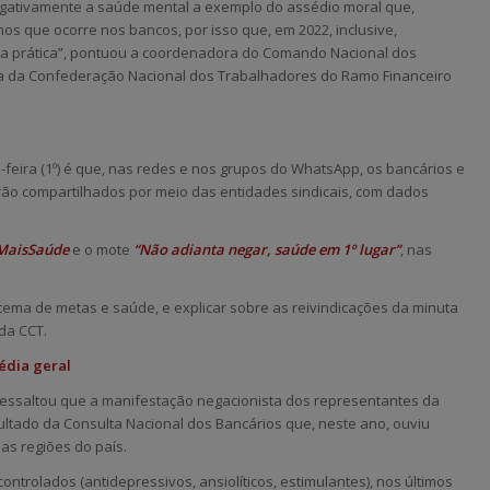
egativamente a saúde mental a exemplo do assédio moral que,
os que ocorre nos bancos, por isso que, em 2022, inclusive,
a prática”, pontuou a coordenadora do Comando Nacional dos
ta da Confederação Nacional dos Trabalhadores do Ramo Financeiro
-feira (1º) é que, nas redes e nos grupos do WhatsApp, os bancários e
rão compartilhados por meio das entidades sindicais, com dados
MaisSaúde
e o mote
“Não adianta negar, saúde em 1º lugar”
, nas
 tema de metas e saúde, e explicar sobre as reivindicações da minuta
da CCT.
édia geral
 ressaltou que a manifestação negacionista dos representantes da
tado da Consulta Nacional dos Bancários que, neste ano, ouviu
as regiões do país.
trolados (antidepressivos, ansiolíticos, estimulantes), nos últimos