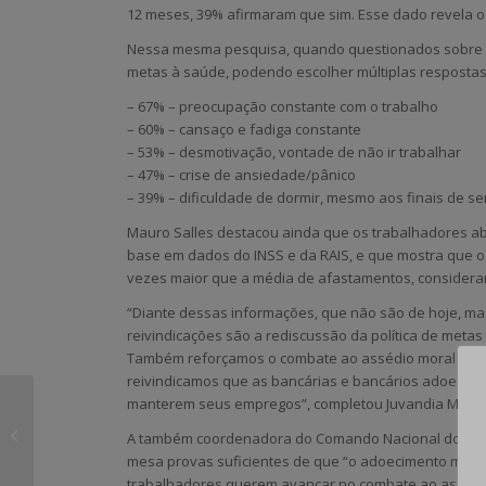
12 meses, 39% afirmaram que sim. Esse dado revela o 
Nessa mesma pesquisa, quando questionados sobre q
metas à saúde, podendo escolher múltiplas respostas
– 67% – preocupação constante com o trabalho
– 60% – cansaço e fadiga constante
– 53% – desmotivação, vontade de não ir trabalhar
– 47% – crise de ansiedade/pânico
– 39% – dificuldade de dormir, mesmo aos finais de 
Mauro Salles destacou ainda que os trabalhadores 
base em dados do INSS e da RAIS, e que mostra que o 
vezes maior que a média de afastamentos, consideran
“Diante dessas informações, que não são de hoje, ma
reivindicações são a rediscussão da política de meta
Também reforçamos o combate ao assédio moral e o dir
reivindicamos que as bancárias e bancários adoecid
manterem seus empregos”, completou Juvandia Morei
Sindibancários
adiciona botão de
A também coordenadora do Comando Nacional dos Bancá
denúncia em seu site
mesa provas suficientes de que “o adoecimento mental
trabalhadores querem avançar no combate ao assédio