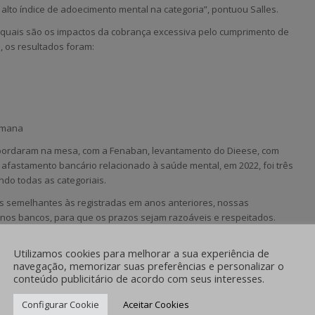
alto índice de adoecimento mental na categoria”, pontuou Salles.
uais são os impactos da cobrança excessiva pelo cumprimento de
, os resultados foram:
semana
abordaram na mesa, com a Fenaban, levantamento do Dieese, com
afastamento bancário relacionado à saúde mental, em 2022, foi três
do todas as categoriais.
s semelhantes às registradas em anos anteriores, nossas
s nos bancos, para que os prazos sejam razoáveis e respeitados.
eito à desconexão, fora do horário de trabalho. Por fim,
os tenham tratamento humanizado e condições para se recuperarem e
Utilizamos cookies para melhorar a sua experiência de
ra.
navegação, memorizar suas preferências e personalizar o
conteúdo publicitário de acordo com seus interesses.
rios, Neiva Ribeiro, ressaltou que o movimento sindical levou à
 dos bancários é maior que em outras categorias” e que por isso, os
Configurar Cookie
Aceitar Cookies
 moral. Ela lembrou ainda que a pressão para bater metas “também