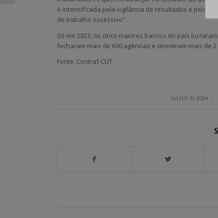
é intensificada pela vigilância de resultados e pela i
de trabalho excessivo”.
Só em 2023, os cinco maiores bancos do país lucrara
fecharam mais de 600 agências e demitiram mais de 2 
Fonte: Contraf-CUT
/
JULHO 31, 2024
S