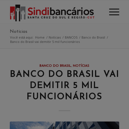
Notícias
Você está aqui:
Home
/
Notícias
/
BANCOS
/
Banco do Brasil
/
Banco do Brasil vai demitir 5 mil funcionários
BANCO DO BRASIL
,
NOTÍCIAS
BANCO DO BRASIL VAI
DEMITIR 5 MIL
FUNCIONÁRIOS