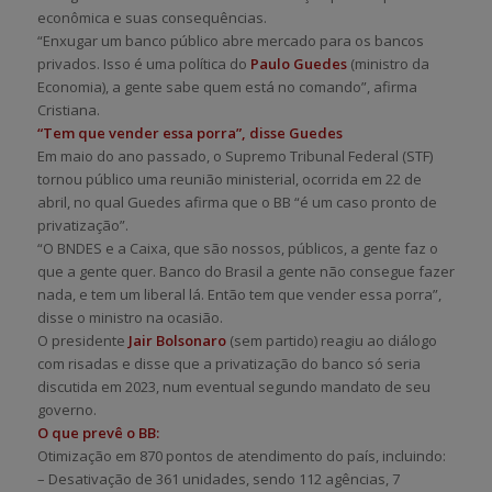
econômica e suas consequências.
“Enxugar um banco público abre mercado para os bancos
privados. Isso é uma política do
Paulo Guedes
(ministro da
Economia), a gente sabe quem está no comando”, afirma
Cristiana.
“Tem que vender essa porra”, disse Guedes
Em maio do ano passado, o Supremo Tribunal Federal (STF)
tornou público uma reunião ministerial, ocorrida em 22 de
abril, no qual Guedes afirma que o BB “é um caso pronto de
privatização”.
“O BNDES e a Caixa, que são nossos, públicos, a gente faz o
que a gente quer. Banco do Brasil a gente não consegue fazer
nada, e tem um liberal lá. Então tem que vender essa porra”,
disse o ministro na ocasião.
O presidente
Jair Bolsonaro
(sem partido) reagiu ao diálogo
com risadas e disse que a privatização do banco só seria
discutida em 2023, num eventual segundo mandato de seu
governo.
O que prevê o BB:
Otimização em 870 pontos de atendimento do país, incluindo:
– Desativação de 361 unidades, sendo 112 agências, 7