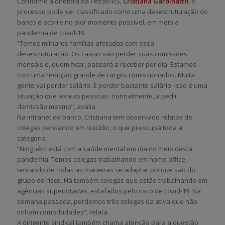
Conforme a diretora da Fetrafi-RS,
Cristiana Garbinatto
, o
processo pode ser classificado como uma desestruturação do
banco e ocorre no pior momento possível, em meio a
pandemia de covid-19.
“Temos milhares famílias afetadas com essa
desestruturação. Os caixas vão perder suas comissões
mensais e, quem ficar, passará a receber por dia. Estamos
com uma redução grande de cargos comissionados. Muita
gente vai perder salário. E perder bastante salário. Isso é uma
situação que leva as pessoas, normalmente, a pedir
demissão mesmo”, avalia.
Na intranet do banco, Cristiana tem observado relatos de
colegas pensando em suicídio, o que preocupa toda a
categoria.
“Ninguém está com a saúde mental em dia no meio desta
pandemia. Temos colegas trabalhando em home office
tentando de todas as maneiras se adaptar porque são do
grupo de risco. Há também colegas que estão trabalhando em
agências superlotadas, estafados pelo risco de covid-19. Na
semana passada, perdemos três colegas da ativa que não
tinham comorbidades”, relata.
A dirigente sindical também chama atenção para a questão