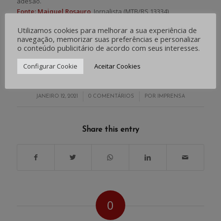
adesão.
Fonte: Maiquel Rosauro
, Jornalista (MTB/RS 13334)
Assessor de imprensa
Utilizamos cookies para melhorar a sua experiência de
Sindicato dos Bancários de Santa Maria e Região
navegação, memorizar suas preferências e personalizar
(55) 996-811-384
o conteúdo publicitário de acordo com seus interesses.
Configurar Cookie
Aceitar Cookies
/
/
JANEIRO 12, 2021
0 COMENTÁRIOS
POR
IMPRENSA
Share this entry
0