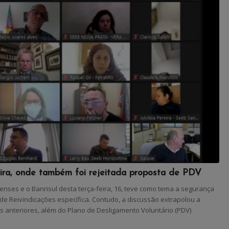
eira, onde também foi rejeitada proposta de PDV
enses e o Banrisul desta terça-feira, 16, teve como tema a segurança
de Reivindicações específica. Contudo, a discussão extrapolou a
 anteriores, além do Plano de Desligamento Voluntário (PDV)