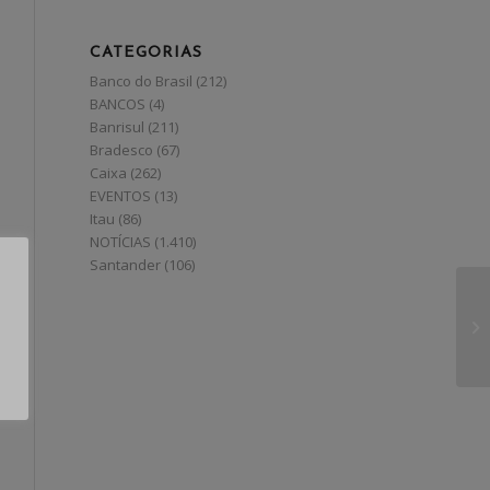
CATEGORIAS
Banco do Brasil
(212)
BANCOS
(4)
Banrisul
(211)
Bradesco
(67)
Caixa
(262)
EVENTOS
(13)
Itau
(86)
NOTÍCIAS
(1.410)
Santander
(106)