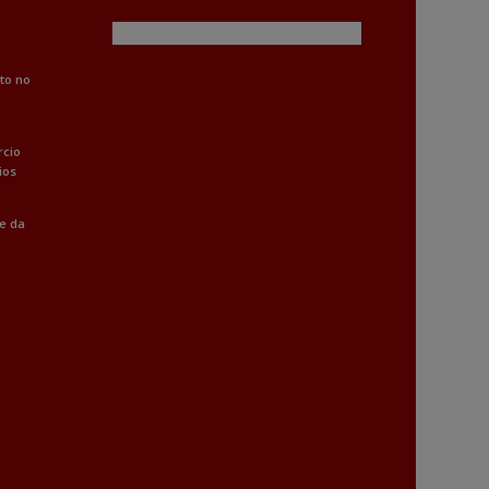
to no
rcio
ios
 e da