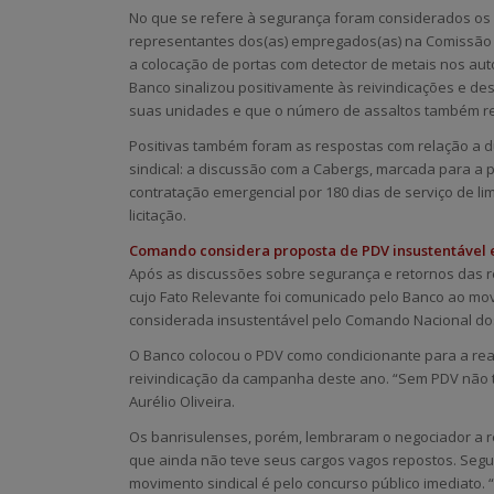
No que se refere à segurança foram considerados os
representantes dos(as) empregados(as) na Comissão
a colocação de portas com detector de metais nos a
Banco sinalizou positivamente às reivindicações e d
suas unidades e que o número de assaltos também r
Positivas também foram as respostas com relação a
sindical: a discussão com a Cabergs, marcada para a pr
contratação emergencial por 180 dias de serviço de l
licitação.
Comando considera proposta de PDV insustentável e
Após as discussões sobre segurança e retornos das r
cujo Fato Relevante foi comunicado pelo Banco ao movi
considerada insustentável pelo Comando Nacional dos
O Banco colocou o PDV como condicionante para a real
reivindicação da campanha deste ano. “Sem PDV não t
Aurélio Oliveira.
Os banrisulenses, porém, lembraram o negociador a r
que ainda não teve seus cargos vagos repostos. Segun
movimento sindical é pelo concurso público imediato.