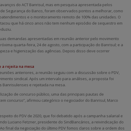
 avanços do ACT Banrisul, mas em pesquisa apresentada pelos
 de Segurança do Banco, foram observados pontos a melhorar, como
utoatendimentos e o monitoramento remoto de 100% das unidades. O
estacou que há cinco anos não tem nenhum episódio de sequestro em
eduziu.
 duas demandas apresentadas em reunião anterior pelo movimento
óxima quarta-feira, 24 de agosto, com a participação do Banrisul; e a
impeza e higienização das agências. Depois disso deve ocorrer
 a rejeita na mesa
euniões anteriores, a reunião seguiu com a discussão sobre o PDV,
mento sindical. Após um intervalo para análises, a proposta foi
 Banrisulenses e rejeitada na mesa.
ização de concurso público, uma das principais pautas de
em concurso”, afirmou categórico o negociador do Banrisul, Marco
espeito do PDV de 2020, que foi debatido após a campanha salarial e
do Luciano Fetzner, presidente do SindBancários, a reivindicação do
 “Ao final da negociação do último PDV fomos claros sobre a ordem dos