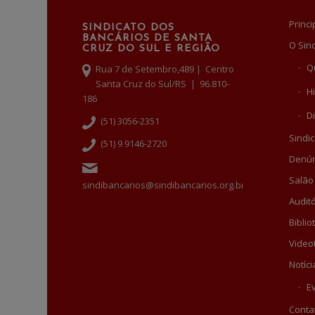
Princi
SINDICATO DOS
BANCÁRIOS DE SANTA
O Sin
CRUZ DO SUL E REGIÃO
Q
Rua 7 de Setembro,489 | Centro
Santa Cruz do Sul/RS | 96.810-
Hi
186
Di
(51) 3056-2351
Sindic
(51) 9 9146-2720
Denún
Salão
sindibancarios@sindibancarios.org.br
Auditó
Biblio
Video
Notíci
E
Conta