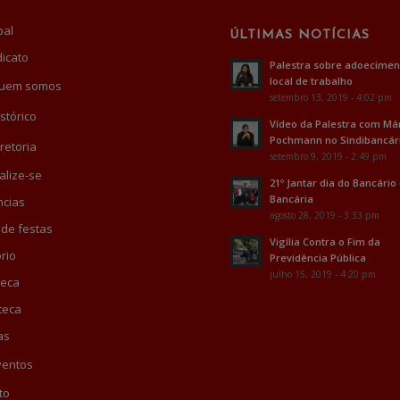
pal
ÚLTIMAS NOTÍCIAS
dicato
Palestra sobre adoecimen
local de trabalho
uem somos
setembro 13, 2019 - 4:02 pm
stórico
Vídeo da Palestra com Má
Pochmann no Sindibancár
retoria
setembro 9, 2019 - 2:49 pm
alize-se
21º Jantar dia do Bancário
Bancária
cias
agosto 28, 2019 - 3:33 pm
 de festas
Vigília Contra o Fim da
rio
Previdência Pública
julho 15, 2019 - 4:20 pm
teca
teca
as
ventos
to