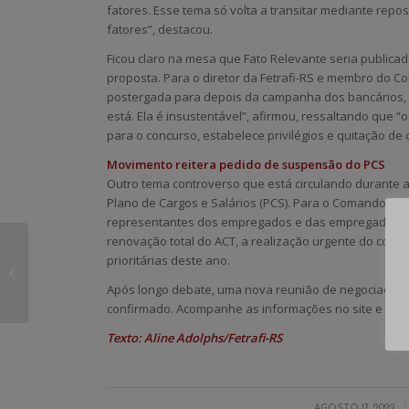
fatores. Esse tema só volta a transitar mediante rep
fatores”, destacou.
Ficou claro na mesa que Fato Relevante seria public
proposta. Para o diretor da Fetrafi-RS e membro do C
postergada para depois da campanha dos bancários, 
está. Ela é insustentável”, afirmou, ressaltando que 
para o concurso, estabelece privilégios e quitação de 
Movimento reitera pedido de suspensão do PCS
Outro tema controverso que está circulando durante 
Plano de Cargos e Salários (PCS). Para o Comando Na
representantes dos empregados e das empregadas do
renovação total do ACT, a realização urgente do conc
Bancários cobram
prioritárias deste ano.
proposta de combate
Após longo debate, uma nova reunião de negociação fi
ao assédio moral
confirmado. Acompanhe as informações no site e redes
Texto: Aline Adolphs/Fetrafi-RS
/
AGOSTO 17, 2022