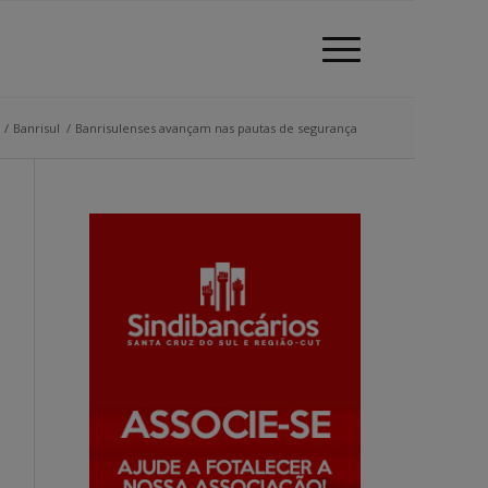
/
Banrisul
/
Banrisulenses avançam nas pautas de segurança