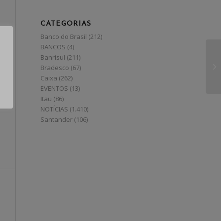
CATEGORIAS
Banco do Brasil
(212)
BANCOS
(4)
Banrisul
(211)
Bradesco
(67)
Caixa
(262)
EVENTOS
(13)
Itau
(86)
NOTÍCIAS
(1.410)
Santander
(106)