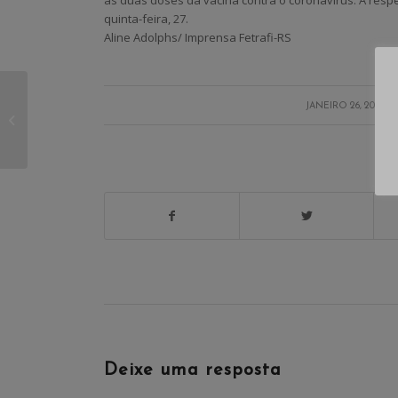
quinta-feira, 27.
Aline Adolphs/ Imprensa Fetrafi-RS
Contraf-CUT quer
/
JANEIRO 26, 2022
esclarecimentos sobre
escalada de Covid-19
no Banco do Bra...
S
Deixe uma resposta