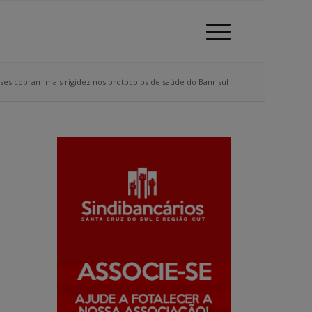
ses cobram mais rigidez nos protocolos de saúde do Banrisul