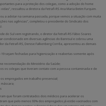
mportantes para a proteção dos colegas, como a adoção do home
vidas”, ressaltou a diretora da Fetrafi-RS Ana Maria Betim Furquim.
ssou a adotar na semana passada, porque vemos a situação com muita
ões nas agências”, completou o presidente do Sindicato dos
z.
e do Sul vem registrando, o diretor da Fetrafi-RS Fábio Soares
ar-condicionado em diversas agências do Banrisul e cobrou uma
dor da Fetrafi-RS, Denise Falkenberg Corrêa, apresentou as demais
d-19 sejam fechadas para higienização e reabertas somente após
orme recomendação do Ministério da Saúde;
odos os colegas que tiveram contato com a pessoa contaminada e de
s os empregados em trabalho presencial;
e máscara;
as
ram que foram contratados dois médicos para acelerar os
ntiram que pelo menos 93% dos empregados já estão vacinados com
eito dos demais pontos, o Banrisul deve dar um retorno até esta