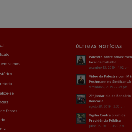
pal
ÚLTIMAS NOTÍCIAS
dicato
Palestra sobre adoecimen
local de trabalho
uem somos
setembro 13, 2019 - 4:02 pm
stórico
Vídeo da Palestra com Má
Pochmann no Sindibancár
retoria
setembro 9, 2019 - 2:49 pm
alize-se
21º Jantar dia do Bancário
Bancária
cias
agosto 28, 2019 - 3:33 pm
 de festas
Vigília Contra o Fim da
rio
Previdência Pública
julho 15, 2019 - 4:20 pm
teca