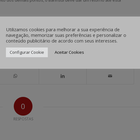
Utilizamos cookies para melhorar a sua experiência de
navegação, memorizar suas preferências e personalizar o
/
0 COMENTÁRIOS
POR
IMPRENSA
conteúdo publicitário de acordo com seus interesses.
Configurar Cookie
Aceitar Cookies
hare this entry
0
RESPOSTAS