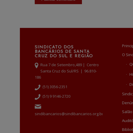
Princi
SINDICATO DOS
BANCÁRIOS DE SANTA
O Sin
CRUZ DO SUL E REGIÃO
Q
Rua 7 de Setembro,489 | Centro
Santa Cruz do Sul/RS | 96.810-
Hi
186
Di
(51) 3056-2351
Sindic
(51) 9 9146-2720
Denún
Salão
sindibancarios@sindibancarios.org.br
Auditó
Biblio