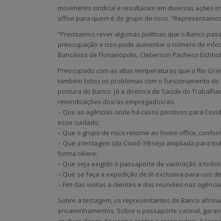
movimento sindical e resultaram em diversas ações i
office para quem é do grupo de risco. “Representamos 
“Precisamos rever algumas políticas que o Banco pa
preocupação e isso pode aumentar o número de infecç
Bancários de Florianópolis, Cleberson Pacheco Eichhol
Preocupado com as altas temperaturas que o Rio Grand
também listou os problemas com o funcionamento do 
postura do Banco. Já a diretora de Saúde do Trabalha
reivindicações dos/as empregados/as:
– Que as agências onde há casos positivos para Covi
esse cuidado;
– Que o grupo de risco retorne ao home office, conf
– Que a testagem (da Covid-19) seja ampliada para t
forma célere;
– Que seja exigido o passaporte de vacinação a todo
– Que se faça a expedição de IA exclusiva para uso d
– Fim das visitas a clientes e das reuniões nas agênci
Sobre a testagem, os representantes do Banco afirma
encaminhamentos. Sobre o passaporte vacinal, gara
as duas doses da vacina contra o coronavírus. A resp