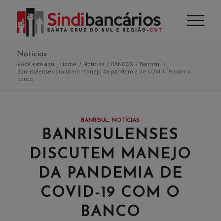
Notícias
Você está aqui:
Home
/
Notícias
/
BANCOS
/
Banrisul
/
Banrisulenses discutem manejo da pandemia de COVID-19 com o
banco
BANRISUL
,
NOTÍCIAS
BANRISULENSES
DISCUTEM MANEJO
DA PANDEMIA DE
COVID-19 COM O
BANCO