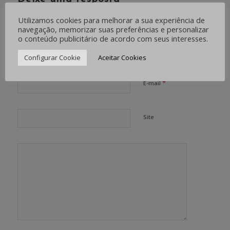
Want to join the discussion?
Utilizamos cookies para melhorar a sua experiência de
Feel free to contribute!
navegação, memorizar suas preferências e personalizar
o conteúdo publicitário de acordo com seus interesses.
*
Nome
Configurar Cookie
Aceitar Cookies
*
E-mail
Site