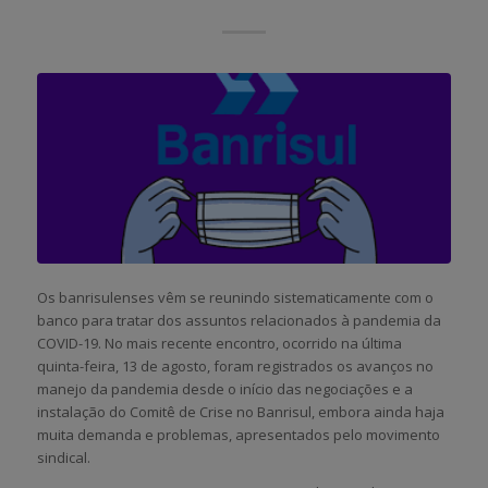
Os banrisulenses vêm se reunindo sistematicamente com o
banco para tratar dos assuntos relacionados à pandemia da
COVID-19. No mais recente encontro, ocorrido na última
quinta-feira, 13 de agosto, foram registrados os avanços no
manejo da pandemia desde o início das negociações e a
instalação do Comitê de Crise no Banrisul, embora ainda haja
muita demanda e problemas, apresentados pelo movimento
sindical.