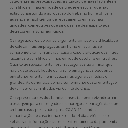
Estão entre as preocupações, a situação de mães lactantes e
com filhos e filhas em idade de creche e escolar que não
estão conseguindo a aprovação do trabalho home office; a
ausência e insuficiência de revezamento em algumas
unidades, com equipes que se cruzam e desrespeito aos
decretos em alguns municípios.
Os negociadores do banco argumentaram sobre a dificuldade
de colocar mais empregadas em home office, mas se
comprometeram em analisar caso a caso a situação das mães
lactantes e com filhos e filhas em idade escolar e em creches.
Quanto ao revezamento, foram categóricos ao afirmar que
não existe possibilidade de fazê-lo em agências pequenas,
entretanto, orientam em revezar nas agências médias e
grandes. As denúncias do não cumprimento desta orientação
devem ser encaminhadas via Comitê de Crise.
Os representantes dos banrisulenses também reivindicaram
a testagem para empregados e empregadas em agências que
tenham casos positivados para COVID-19 e onde a
comunicação do caso tenha excedido 14 dias. Além disso,
solicitaram informações sobre o enfrentamento da pandemia
por parte da empresa coligada Bagergs, questão que,