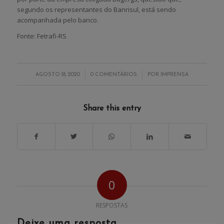
segundo os representantes do Banrisul, está sendo
acompanhada pelo banco.
Fonte: Fetrafi-RS
/
/
AGOSTO 18, 2020
0 COMENTÁRIOS
POR
IMPRENSA
Share this entry
0
RESPOSTAS
Deixe uma resposta