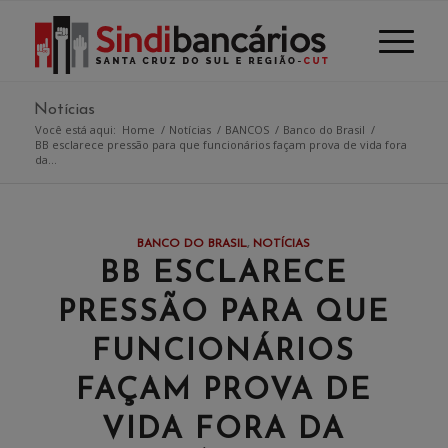
Notícias
Você está aqui:
Home
/
Notícias
/
BANCOS
/
Banco do Brasil
/
BB esclarece pressão para que funcionários façam prova de vida fora
da...
BANCO DO BRASIL
,
NOTÍCIAS
BB ESCLARECE
PRESSÃO PARA QUE
FUNCIONÁRIOS
FAÇAM PROVA DE
VIDA FORA DA