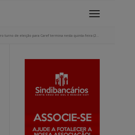
ro turno de eleição para Caref termina nesta quinta-feira (2...