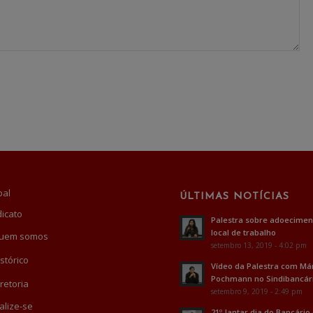
pal
ÚLTIMAS NOTÍCIAS
dicato
Palestra sobre adoecimen
local de trabalho
uem somos
setembro 13, 2019 - 4:02 pm
stórico
Vídeo da Palestra com Má
Pochmann no Sindibancár
retoria
setembro 9, 2019 - 2:49 pm
alize-se
21º Jantar dia do Bancário