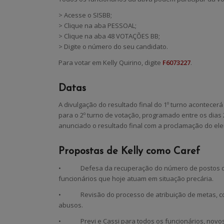
> Acesse o SISBB;
> Clique na aba PESSOAL;
> Clique na aba 48 VOTAÇÕES BB;
> Digite o número do seu candidato.
Para votar em Kelly Quirino, digite
F6073227
.
Datas
A divulgação do resultado final do 1º turno acontece
para o 2º turno de votação, programado entre os dias 
anunciado o resultado final com a proclamação do elei
Propostas de Kelly como Caref
• Defesa da recuperação do número de postos de 
funcionários que hoje atuam em situação precária.
• Revisão do processo de atribuição de metas, com
abusos.
• Previ e Cassi para todos os funcionários, novos e