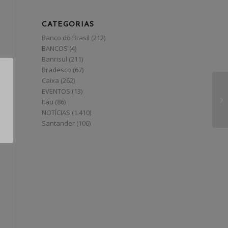
CATEGORIAS
Banco do Brasil
(212)
BANCOS
(4)
Banrisul
(211)
Bradesco
(67)
Caixa
(262)
EVENTOS
(13)
Itau
(86)
NOTÍCIAS
(1.410)
Santander
(106)