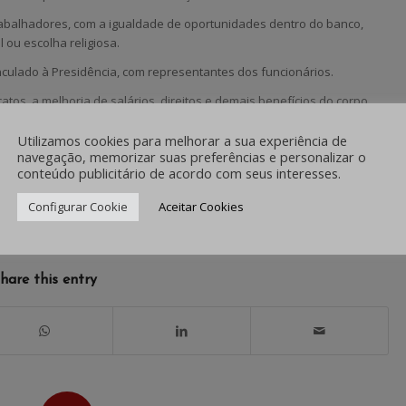
alhadores, com a igualdade de oportunidades dentro do banco,
 ou escolha religiosa.
ulado à Presidência, com representantes dos funcionários.
, a melhoria de salários, direitos e demais benefícios do corpo
Utilizamos cookies para melhorar a sua experiência de
navegação, memorizar suas preferências e personalizar o
conteúdo publicitário de acordo com seus interesses.
Configurar Cookie
Aceitar Cookies
/
0 COMENTÁRIOS
POR
IMPRENSA
hare this entry