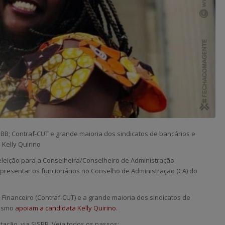
SBB; Contraf-CUT e grande maioria dos sindicatos de bancários e
Kelly Quirino
a eleição para a Conselheira/Conselheiro de Administração
epresentar os funcionários no Conselho de Administração (CA) do
inanceiro (Contraf-CUT) e a grande maioria dos sindicatos de
lismo
apoiam a candidata Kelly Quirino
.
tação, via SISBB. Veja todos os passos: