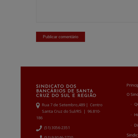
Princi
SINDICATO DOS
BANCÁRIOS DE SANTA
O Sin
CRUZ DO SUL E REGIÃO
Q
Rua 7 de Setembro,489 | Centro
Santa Cruz do Sul/RS | 96.810-
Hi
186
Di
(51) 3056-2351
Sindic
(51) 9 9146-2720