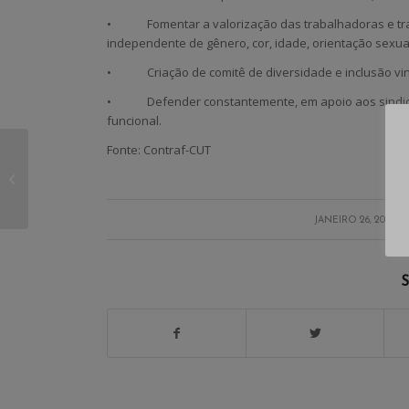
• Fomentar a valorização das trabalhadoras e trab
independente de gênero, cor, idade, orientação sexual
• Criação de comitê de diversidade e inclusão vinc
• Defender constantemente, em apoio aos sindicatos
funcional.
Fonte: Contraf-CUT
Diretoria do
Sindibancários
presente no Fórum
Social Mundial 2023
/
JANEIRO 26, 2023
S