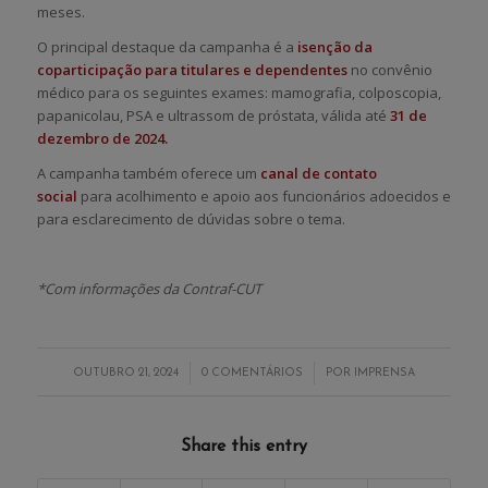
meses.
O principal destaque da campanha é a
isenção da
coparticipação para titulares e dependentes
no convênio
médico para os seguintes exames: mamografia, colposcopia,
papanicolau, PSA e ultrassom de próstata, válida até
31 de
dezembro de 2024.
A campanha também oferece um
canal de contato
social
para acolhimento e apoio aos funcionários adoecidos e
para esclarecimento de dúvidas sobre o tema.
*Com informações da Contraf-CUT
/
/
OUTUBRO 21, 2024
0 COMENTÁRIOS
POR
IMPRENSA
Share this entry