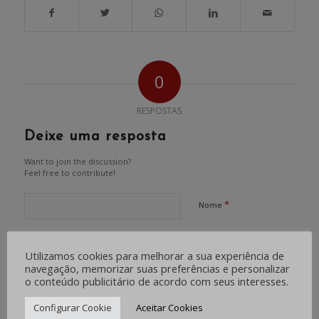
0
RESPOSTAS
Deixe uma resposta
Want to join the discussion?
Feel free to contribute!
*
Nome
*
E-mail
Utilizamos cookies para melhorar a sua experiência de
navegação, memorizar suas preferências e personalizar
o conteúdo publicitário de acordo com seus interesses.
Site
Configurar Cookie
Aceitar Cookies