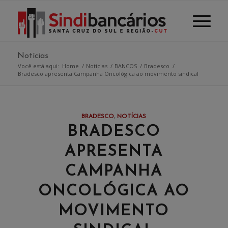
Notícias
Você está aqui:
Home
/
Notícias
/
BANCOS
/
Bradesco
/
Bradesco apresenta Campanha Oncológica ao movimento sindical
BRADESCO
,
NOTÍCIAS
BRADESCO
APRESENTA
CAMPANHA
ONCOLÓGICA AO
MOVIMENTO