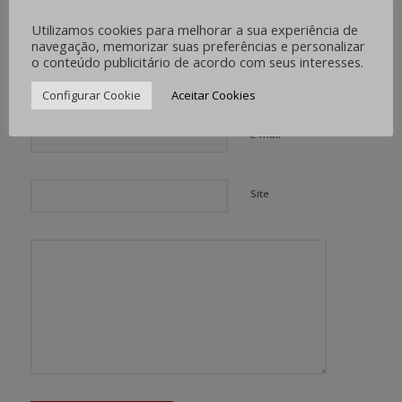
Want to join the discussion?
Utilizamos cookies para melhorar a sua experiência de
Feel free to contribute!
navegação, memorizar suas preferências e personalizar
o conteúdo publicitário de acordo com seus interesses.
*
Nome
Configurar Cookie
Aceitar Cookies
*
E-mail
Site