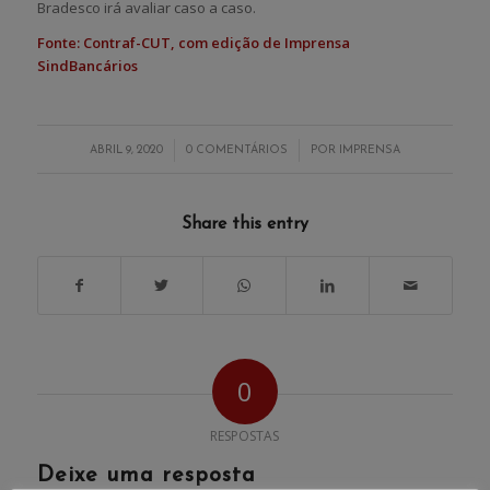
Bradesco irá avaliar caso a caso.
Fonte: Contraf-CUT, com edição de Imprensa
SindBancários
/
/
ABRIL 9, 2020
0 COMENTÁRIOS
POR
IMPRENSA
Share this entry
0
RESPOSTAS
Deixe uma resposta