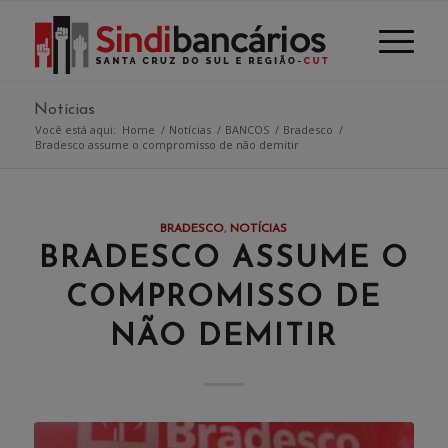
Notícias
Você está aqui:
Home
/
Notícias
/
BANCOS
/
Bradesco
/
Bradesco assume o compromisso de não demitir
BRADESCO
,
NOTÍCIAS
BRADESCO ASSUME O
COMPROMISSO DE
NÃO DEMITIR