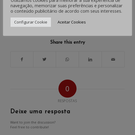
Utilizamos cookies para melhorar a sua experiência de
navegação, memorizar suas preferências e personalizar
o conteúdo publicitário de acordo com seus interesses.
Configurar Cookie
Aceitar Cookies
/
/
AGOSTO 30, 2019
0 COMENTÁRIOS
POR
IMPRENSA
Share this entry
0
RESPOSTAS
Deixe uma resposta
Want to join the discussion?
Feel free to contribute!