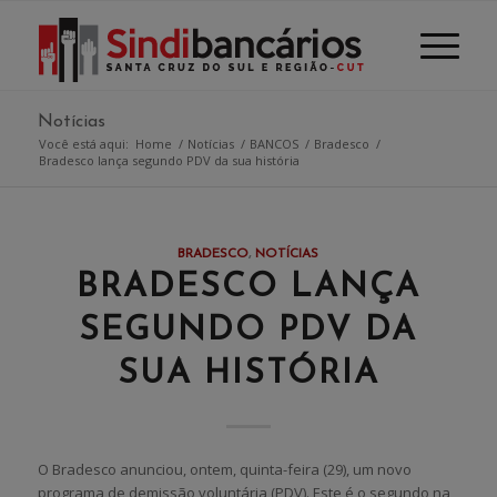
Notícias
Você está aqui:
Home
/
Notícias
/
BANCOS
/
Bradesco
/
Bradesco lança segundo PDV da sua história
BRADESCO
,
NOTÍCIAS
BRADESCO LANÇA
SEGUNDO PDV DA
SUA HISTÓRIA
O Bradesco anunciou, ontem, quinta-feira (29), um novo
programa de demissão voluntária (PDV). Este é o segundo na