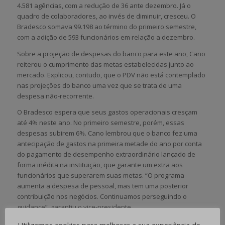
4.581 agências, com a redução de 36 ante dezembro. Já o
quadro de colaboradores, ao invés de diminuir, cresceu. O
Bradesco somava 99.198 ao término do primeiro semestre,
com a adição de 593 funcionários em relação a dezembro.
Sobre a projeção de despesas do banco para este ano, Cano
reiterou o cumprimento das metas estabelecidas junto ao
mercado. Explicou, contudo, que o PDV não está contemplado
nas projeções do banco uma vez que se trata de uma
despesa não-recorrente.
O Bradesco espera que seus gastos operacionais cresçam
até 4% neste ano. No primeiro semestre, porém, essas
despesas subirem 6%. Cano lembrou que o banco fez uma
antecipação de gastos na primeira metade do ano por conta
do pagamento de desempenho extraordinário lançado de
forma inédita na instituição, que garante um extra aos
funcionários que superarem suas metas. “O programa
aumenta a despesa de pessoal, mas tem uma posterior
contribuição nos negócios. Continuamos perseguindo o
guidance”, garantiu o vice-presidente.
Fonte: Feeb Paraná e Jornal Estado de Minas