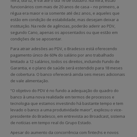
feira, dia 02, e vai até o dia 16 de outubro. Na mira, estão
funcionários com mais de 20 anos de casa – no primeiro, a
régua era maior e ia somente até dez anos, e aqueles que
estão em condição de estabilidade, mas desejam deixar a
instituição. Na rede de agências, poderão aderir ao PDV,
segundo Cano, apenas os aposentados ou que estão em
condições de se aposentar.
Para atrair adesões ao PDV, o Bradesco está oferecendo
pagamento único de 60% do salário por ano trabalhado
limitado a 12 salários, todos os direitos, incluindo Fundo de
Garantia, e o plano de saúde será estendido para 18 meses
de cobertura. O banco oferecerá ainda seis meses adicionais
de vale alimentação.
“O objetivo do PDV é no fundo a adequação do quadro do
banco à uma nova realidade em termos de processos e
tecnologia que estamos investindo há bastante tempo e tem
levado o banco a uma produtividade maior”, explicou o vice-
presidente do Bradesco, em entrevista ao Broadcast, sistema
de notícias em tempo real do Grupo Estado.
Apesar do aumento da concorrência com fintechs e novos