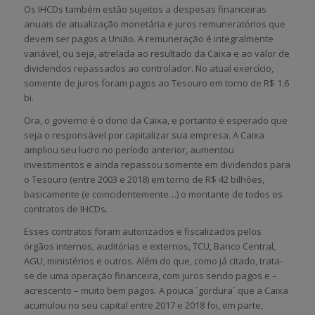
Os IHCDs também estão sujeitos a despesas financeiras
anuais de atualização monetária e juros remuneratórios que
devem ser pagos a União. A remuneração é integralmente
variável, ou seja, atrelada ao resultado da Caixa e ao valor de
dividendos repassados ao controlador. No atual exercício,
somente de juros foram pagos ao Tesouro em torno de R$ 1.6
bi.
Ora, o governo é o dono da Caixa, e portanto é esperado que
seja o responsável por capitalizar sua empresa. A Caixa
ampliou seu lucro no período anterior, aumentou
investimentos e ainda repassou somente em dividendos para
o Tesouro (entre 2003 e 2018) em torno de R$ 42 bilhões,
basicamente (e coincidentemente…) o montante de todos os
contratos de IHCDs.
Esses contratos foram autorizados e fiscalizados pelos
órgãos internos, auditórias e externos, TCU, Banco Central,
AGU, ministérios e outros. Além do que, como já citado, trata-
se de uma operação financeira, com juros sendo pagos e –
acrescento – muito bem pagos. A pouca ´gordura´ que a Caixa
acumulou no seu capital entre 2017 e 2018 foi, em parte,