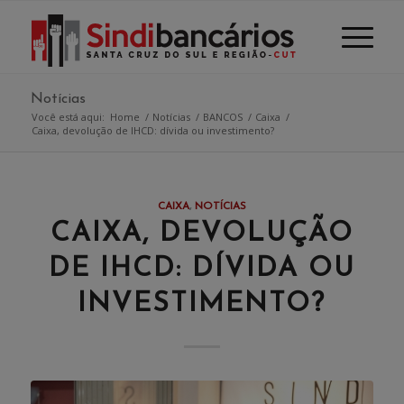
Notícias
Você está aqui:
Home
/
Notícias
/
BANCOS
/
Caixa
/
Caixa, devolução de IHCD: dívida ou investimento?
CAIXA
,
NOTÍCIAS
CAIXA, DEVOLUÇÃO
DE IHCD: DÍVIDA OU
INVESTIMENTO?