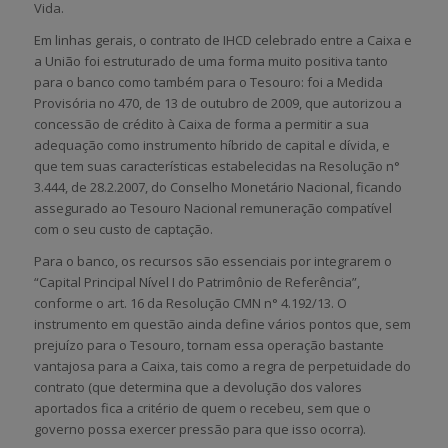
Vida.
Em linhas gerais, o contrato de IHCD celebrado entre a Caixa e
a União foi estruturado de uma forma muito positiva tanto
para o banco como também para o Tesouro: foi a Medida
Provisória no 470, de 13 de outubro de 2009, que autorizou a
concessão de crédito à Caixa de forma a permitir a sua
adequação como instrumento híbrido de capital e dívida, e
que tem suas características estabelecidas na Resolução n°
3.444, de 28.2.2007, do Conselho Monetário Nacional, ficando
assegurado ao Tesouro Nacional remuneração compatível
com o seu custo de captação.
Para o banco, os recursos são essenciais por integrarem o
“Capital Principal Nível I do Patrimônio de Referência”,
conforme o art. 16 da Resolução CMN n° 4.192/13. O
instrumento em questão ainda define vários pontos que, sem
prejuízo para o Tesouro, tornam essa operação bastante
vantajosa para a Caixa, tais como a regra de perpetuidade do
contrato (que determina que a devolução dos valores
aportados fica a critério de quem o recebeu, sem que o
governo possa exercer pressão para que isso ocorra).