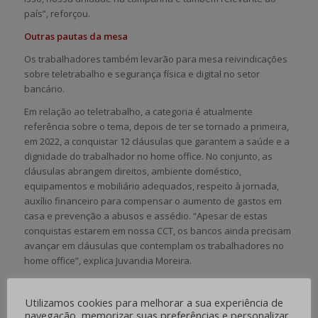
país”, reforçou.
Outras pautas da mesa
Os trabalhadores também levarão para mesa reivindicações
sobre teletrabalho e segurança física e digital no setor
bancário.
Em relação ao teletrabalho, a categoria é atualmente
referência sobre o tema, depois de ter se tornado a primeira,
em 2022, a conquistar 12 cláusulas que garantem a saúde e a
dignidade do trabalhador no home office. No conjunto, as
cláusulas abrangem direitos, ambiente doméstico,
equipamentos e mobiliário adequados, respeito à jornada,
auxílio financeiro para compensar o aumento de gastos em
casa e prevenção a abusos e assédio. “Apesar de estas
conquistas estarem em nossa CCT, os bancos ainda precisam
avançar em cláusulas que contemplam os trabalhadores no
home office”, explica Juvandia Moreira.
Fonte: Contraf-CUT
Utilizamos cookies para melhorar a sua experiência de
navegação, memorizar suas preferências e personalizar