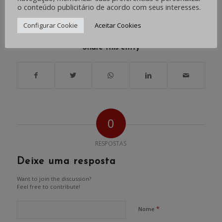
o conteúdo publicitário de acordo com seus interesses.
/
/
JULHO 1, 2024
0 COMENTÁRIOS
POR
IMPRENSA
Configurar Cookie
Aceitar Cookies
Share this entry
0
RESPOSTAS
Deixe uma resposta
Want to join the discussion?
Feel free to contribute!
*
Nome