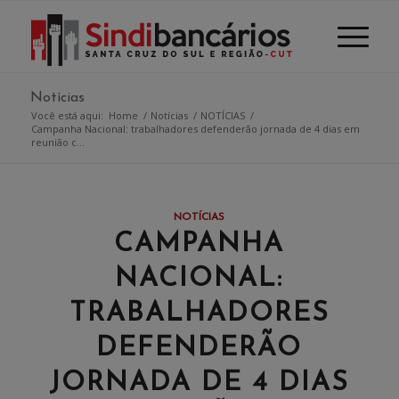
Notícias
Você está aqui:
Home
/
Notícias
/
NOTÍCIAS
/
Campanha Nacional: trabalhadores defenderão jornada de 4 dias em
reunião c...
NOTÍCIAS
CAMPANHA
NACIONAL:
TRABALHADORES
DEFENDERÃO
JORNADA DE 4 DIAS