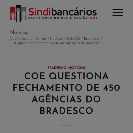
Notícias
Você está aqui:
Home
/
Notícias
/
BANCOS
/
Bradesco
/
COE questiona fechamento de 450 agências do Bradesco
BRADESCO
,
NOTÍCIAS
COE QUESTIONA
FECHAMENTO DE 450
AGÊNCIAS DO
BRADESCO