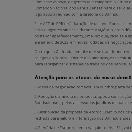
Com esse avanço, dirigentes que compõem o Grupo de
Comando Nacional dos Banrisulenses para dizer que a
logo após a reunião com a diretoria do Banrisul.
Este ACT de PPR terá duração de um ano. Por isso, se
seus dirigentes sindicais durante a vigência, tirem d
posterior aperfeiçoamento, uma vez que, caso seja a
em janeiro de 2023, em novas rodadas de negociaçõe
Outra questão fundamental e que se transformou no es
colegas do Banrisul. Diante das ameaças, essa estrut
para reorganizar o sistema de trabalho dos banrisulen
Atenção para as etapas da nossa decisã
1) Mesa de negociação começou em outubro parta deb
2) Redação da minuta de proposta, após a construçã
Banrisulenses, pelas assessorias jurídicas do banco 
3) Distribuição da proposta de Acordo Coletivo nos c
fechada para leitura e informação dos Banrisulenses.
4) Plenária de Esclarecimento na quinta-feira, 6/1, va