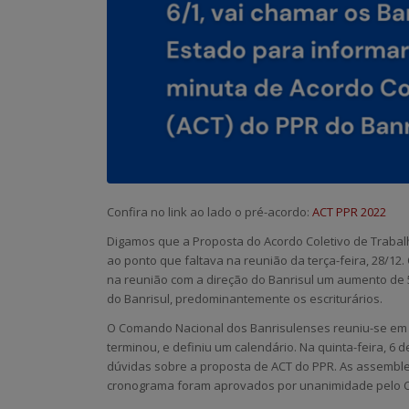
Confira no link ao lado o pré-acordo:
ACT PPR 2022
Digamos que a Proposta do Acordo Coletivo de Trabal
ao ponto que faltava na reunião da terça-feira, 28/1
na reunião com a direção do Banrisul um aumento de
do Banrisul, predominantemente os escriturários.
O Comando Nacional dos Banrisulenses reuniu-se em v
terminou, e definiu um calendário. Na quinta-feira, 6 
dúvidas sobre a proposta de ACT do PPR. As assembleia
cronograma foram aprovados por unanimidade pelo C