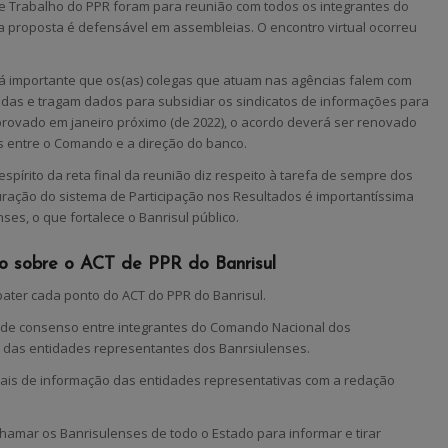
 Trabalho do PPR foram para reunião com todos os integrantes do
 proposta é defensável em assembleias. O encontro virtual ocorreu
rá importante que os(as) colegas que atuam nas agências falem com
úvidas e tragam dados para subsidiar os sindicatos de informações para
provado em janeiro próximo (de 2022), o acordo deverá ser renovado
s entre o Comando e a direção do banco.
pírito da reta final da reunião diz respeito à tarefa de sempre dos
uração do sistema de Participação nos Resultados é importantíssima
ses, o que fortalece o Banrisul público.
o sobre o ACT de PPR do Banrisul
ater cada ponto do ACT do PPR do Banrisul.
o de consenso entre integrantes do Comando Nacional dos
e das entidades representantes dos Banrsiulenses.
anais de informação das entidades representativas com a redação
i chamar os Banrisulenses de todo o Estado para informar e tirar