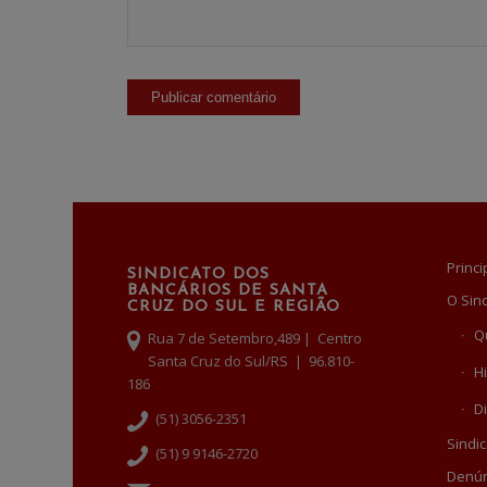
Princi
SINDICATO DOS
BANCÁRIOS DE SANTA
O Sin
CRUZ DO SUL E REGIÃO
Q
Rua 7 de Setembro,489 | Centro
Santa Cruz do Sul/RS | 96.810-
Hi
186
Di
(51) 3056-2351
Sindic
(51) 9 9146-2720
Denún