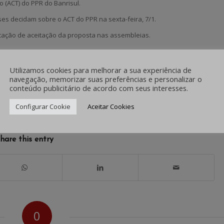
 (ACT) do PPR do Banrisul.
es decidam sobre o ACT do PPR na sexta-feira, 7/1.
ação de aceitação da proposta nas assembleias.
Utilizamos cookies para melhorar a sua experiência de
navegação, memorizar suas preferências e personalizar o
conteúdo publicitário de acordo com seus interesses.
/
Configurar Cookie
Aceitar Cookies
0 COMENTÁRIOS
POR
IMPRENSA
hare this entry
0