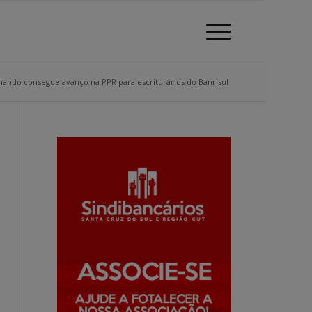
ando consegue avanço na PPR para escriturários do Banrisul