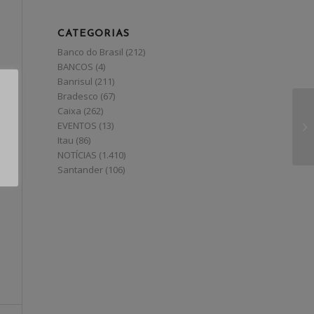
CATEGORIAS
Banco do Brasil
(212)
BANCOS
(4)
Banrisul
(211)
Bradesco
(67)
Caixa
(262)
EVENTOS
(13)
Itau
(86)
NOTÍCIAS
(1.410)
Santander
(106)