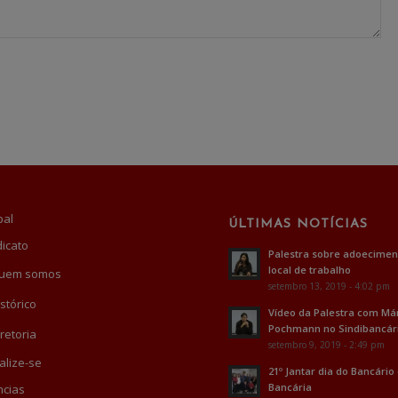
pal
ÚLTIMAS NOTÍCIAS
dicato
Palestra sobre adoecimen
local de trabalho
uem somos
setembro 13, 2019 - 4:02 pm
stórico
Vídeo da Palestra com Má
Pochmann no Sindibancár
retoria
setembro 9, 2019 - 2:49 pm
alize-se
21º Jantar dia do Bancário
Bancária
cias