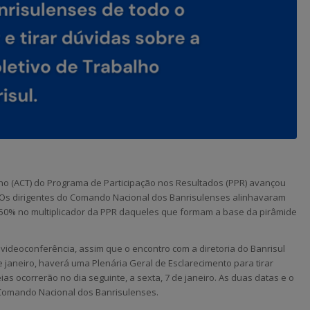
ho (ACT) do Programa de Participação nos Resultados (PPR) avançou
2. Os dirigentes do Comando Nacional dos Banrisulenses alinhavaram
 50% no multiplicador da PPR daqueles que formam a base da pirâmide
ideoconferência, assim que o encontro com a diretoria do Banrisul
de janeiro, haverá uma Plenária Geral de Esclarecimento para tirar
s ocorrerão no dia seguinte, a sexta, 7 de janeiro. As duas datas e o
omando Nacional dos Banrisulenses.