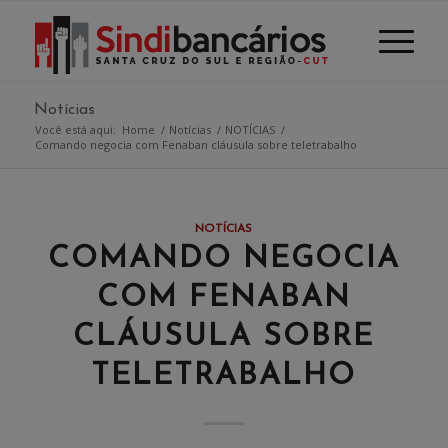
Notícias
Você está aqui:
Home
/
Notícias
/
NOTÍCIAS
/
Comando negocia com Fenaban cláusula sobre teletrabalho
NOTÍCIAS
COMANDO NEGOCIA
COM FENABAN
CLÁUSULA SOBRE
TELETRABALHO