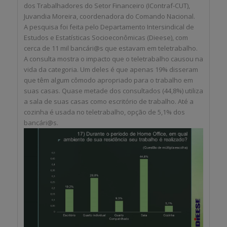
dos Trabalhadores do Setor Financeiro (IContraf-CUT),
Juvandia Moreira, coordenadora do Comando Nacional.
A pesquisa foi feita pelo Departamento Intersindical de
Estudos e Estatísticas Socioeconômicas (Dieese), com
cerca de 11 mil bancári@s que estavam em teletrabalho.
A consulta mostra o impacto que o teletrabalho causou na
vida da categoria. Um deles é que apenas 19% disseram
que têm algum cômodo apropriado para o trabalho em
suas casas. Quase metade dos consultados (44,8%) utiliza
a sala de suas casas como escritório de trabalho. Até a
cozinha é usada no teletrabalho, opção de 5,1% dos
bancári@s.