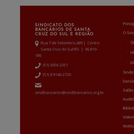
Princi
SINDICATO DOS
BANCÁRIOS DE SANTA
O Sin
CRUZ DO SUL E REGIÃO
Q
Rua 7 de Setembro,489 | Centro
Santa Cruz do Sul/RS | 96.810-
Hi
186
Di
(51) 3056-2351
Sindic
(51) 9 9146-2720
Denún
Salão
sindibancarios@sindibancarios.org.br
Auditó
Biblio
Video
Notíci