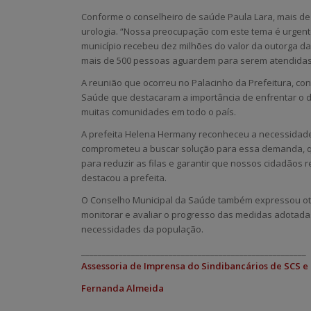
Conforme o conselheiro de saúde Paula Lara, mais de
urologia. “Nossa preocupação com este tema é urgente
município recebeu dez milhões do valor da outorga d
mais de 500 pessoas aguardem para serem atendidas”,
A reunião que ocorreu no Palacinho da Prefeitura, co
Saúde que destacaram a importância de enfrentar o d
muitas comunidades em todo o país.
A prefeita Helena Hermany reconheceu a necessidade
comprometeu a buscar solução para essa demanda, q
para reduzir as filas e garantir que nossos cidadão
destacou a prefeita.
O Conselho Municipal da Saúde também expressou ot
monitorar e avaliar o progresso das medidas adotada
necessidades da população.
______________________________________________________
Assessoria de Imprensa do Sindibancários de SCS e
Fernanda Almeida