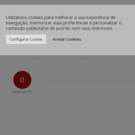
/
0 COMENTÁRIOS
POR
IMPRENSA
Utilizamos cookies para melhorar a sua experiência de
navegação, memorizar suas preferências e personalizar o
conteúdo publicitário de acordo com seus interesses.
hare this entry
Configurar Cookie
Aceitar Cookies
0
RESPOSTAS