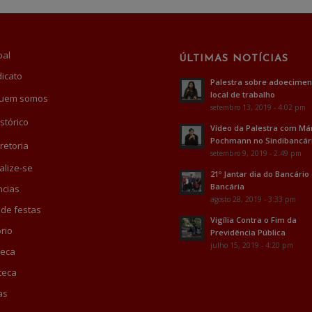
pal
ÚLTIMAS NOTÍCIAS
dicato
Palestra sobre adoecimen
local de trabalho
uem somos
setembro 13, 2019 - 4:02 pm
stórico
Vídeo da Palestra com Má
Pochmann no Sindibancár
retoria
setembro 9, 2019 - 2:49 pm
alize-se
21º Jantar dia do Bancário
Bancária
cias
agosto 28, 2019 - 3:33 pm
 de festas
Vigília Contra o Fim da
rio
Previdência Pública
julho 15, 2019 - 4:20 pm
teca
teca
as