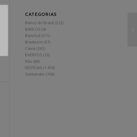
CATEGORIAS
Banco do Brasil
(212)
BANCOS
(4)
Banrisul
(211)
Bradesco
(67)
Caixa
(262)
EVENTOS
(13)
Itau
(86)
NOTÍCIAS
(1.410)
Santander
(106)