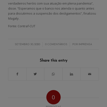
verdadeiros heróis com sua atuação em plena pandemia”,
disse. “Esperamos que o banco nos atenda o quanto antes
para discutirmos a suspensão dos desligamentos”, finalizou
Magaly.
Fonte: Contraf-CUT
/
/
SETEMBRO 30, 2020
0 COMENTÁRIOS
POR
IMPRENSA
Share this entry
0
RESPOSTAS