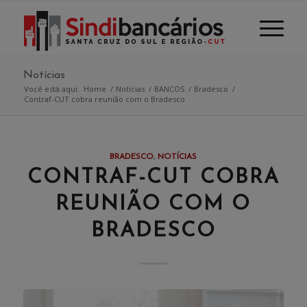
Notícias
Você está aqui:
Home
/
Notícias
/
BANCOS
/
Bradesco
/
Contraf-CUT cobra reunião com o Bradesco
BRADESCO
,
NOTÍCIAS
CONTRAF-CUT COBRA
REUNIÃO COM O
BRADESCO