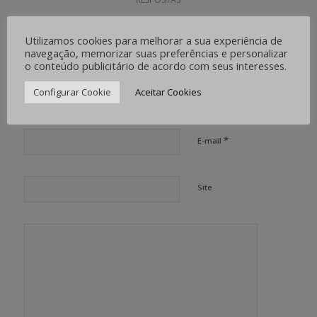
Deixe uma resposta
Utilizamos cookies para melhorar a sua experiência de
Want to join the discussion?
navegação, memorizar suas preferências e personalizar
Feel free to contribute!
o conteúdo publicitário de acordo com seus interesses.
Configurar Cookie
Aceitar Cookies
*
Nome
*
E-mail
Site