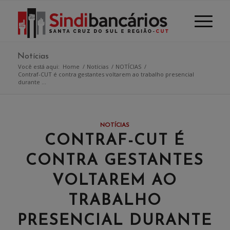
Notícias
Você está aqui:
Home
/
Notícias
/
NOTÍCIAS
/
Contraf-CUT é contra gestantes voltarem ao trabalho presencial
durante ...
NOTÍCIAS
CONTRAF-CUT É
CONTRA GESTANTES
VOLTAREM AO
TRABALHO
PRESENCIAL DURANTE