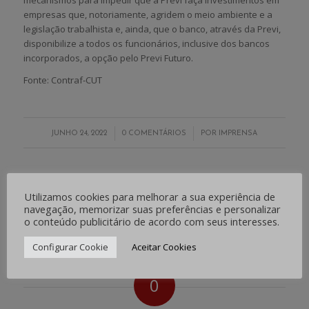
mecanismos para impedir que a Previ faça investimentos em
empresas que, notoriamente, agridem o meio ambiente e a
legislação trabalhista e, ainda, que o banco, através da Previ,
disponibilize a todos os funcionários, inclusive dos bancos
incorporados, a opção pelo Previ Futuro.
Fonte: Contraf-CUT
/
/
JUNHO 24, 2022
0 COMENTÁRIOS
POR
IMPRENSA
Share this entry
Utilizamos cookies para melhorar a sua experiência de
navegação, memorizar suas preferências e personalizar
o conteúdo publicitário de acordo com seus interesses.
Configurar Cookie
Aceitar Cookies
0