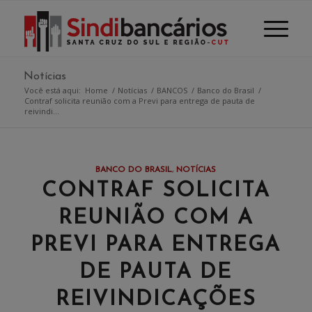
Notícias
Você está aqui:
Home
/
Notícias
/
BANCOS
/
Banco do Brasil
/
Contraf solicita reunião com a Previ para entrega de pauta de
reivindi...
BANCO DO BRASIL
,
NOTÍCIAS
CONTRAF SOLICITA
REUNIÃO COM A
PREVI PARA ENTREGA
DE PAUTA DE
REIVINDICAÇÕES