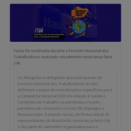
Pauta foi construída durante o Encontro Nacional dos
Trabalhadores realizado virtualmente nesta terça-feira
(14)
Os delegados e delegadas que participaram do
Encontro Nacional dos Trabalhadores do Itaú
definiram a pauta de reivindicações específicas para
a Campanha Nacional 2020 em relação à Saúde e
Condições de Trabalho na pandemia e no pós-
pandemia de coronavírus (Covid-19); Empregos e
Remuneração. O evento reuniu, de forma virtual, 95
representantes do Brasil todo, nesta terça-feira (14),
e faz parte do calendário organizativo para a