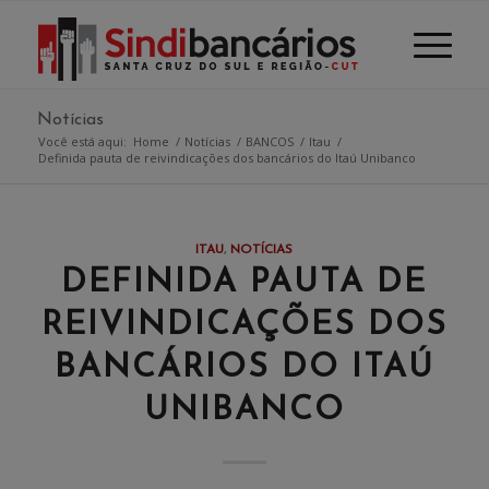
Notícias
Você está aqui:
Home
/
Notícias
/
BANCOS
/
Itau
/
Definida pauta de reivindicações dos bancários do Itaú Unibanco
ITAU
,
NOTÍCIAS
DEFINIDA PAUTA DE
REIVINDICAÇÕES DOS
BANCÁRIOS DO ITAÚ
UNIBANCO