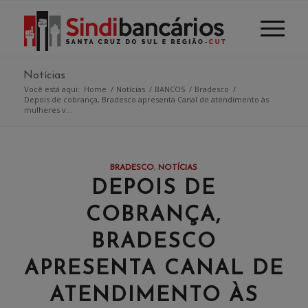
Notícias
Você está aqui:
Home
/
Notícias
/
BANCOS
/
Bradesco
/
Depois de cobrança, Bradesco apresenta Canal de atendimento às
mulheres v...
BRADESCO
,
NOTÍCIAS
DEPOIS DE
COBRANÇA,
BRADESCO
APRESENTA CANAL DE
ATENDIMENTO ÀS