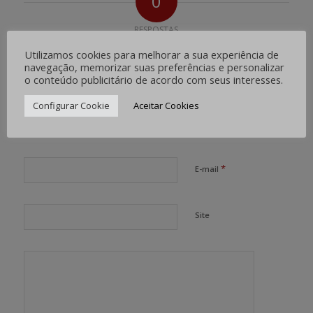
0
RESPOSTAS
Utilizamos cookies para melhorar a sua experiência de
Deixe uma resposta
navegação, memorizar suas preferências e personalizar
o conteúdo publicitário de acordo com seus interesses.
Want to join the discussion?
Feel free to contribute!
Configurar Cookie
Aceitar Cookies
*
Nome
*
E-mail
Site