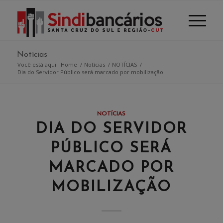
Notícias
Você está aqui:
Home
/
Notícias
/
NOTÍCIAS
/
Dia do Servidor Público será marcado por mobilização
NOTÍCIAS
DIA DO SERVIDOR
PÚBLICO SERÁ
MARCADO POR
MOBILIZAÇÃO