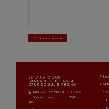
Princi
SINDICATO DOS
BANCÁRIOS DE SANTA
O Sin
CRUZ DO SUL E REGIÃO
Q
Rua 7 de Setembro,489 | Centro
Santa Cruz do Sul/RS | 96.810-
Hi
186
Di