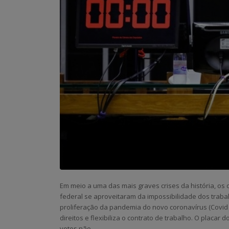
Em meio a uma das mais graves crises da história, os
federal se aproveitaram da impossibilidade dos traba
proliferação da pandemia do novo coronavírus (Covid 
direitos e flexibiliza o contrato de trabalho. O placa
votos não.