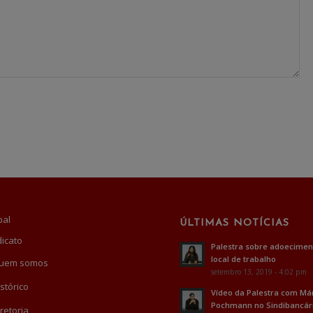
pal
ÚLTIMAS NOTÍCIAS
dicato
Palestra sobre adoecimen
local de trabalho
uem somos
setembro 13, 2019 - 4:02 pm
stórico
Vídeo da Palestra com Má
Pochmann no Sindibancár
retoria