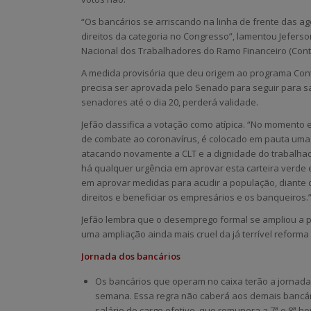
“Os bancários se arriscando na linha de frente das a
direitos da categoria no Congresso”, lamentou Jefers
Nacional dos Trabalhadores do Ramo Financeiro (Cont
A medida provisória que deu origem ao programa Cont
precisa ser aprovada pelo Senado para seguir para sa
senadores até o dia 20, perderá validade.
Jefão classifica a votação como atípica. “No momento 
de combate ao coronavírus, é colocado em pauta uma 
atacando novamente a CLT e a dignidade do trabalhad
há qualquer urgência em aprovar esta carteira verd
em aprovar medidas para acudir a população, diante
direitos e beneficiar os empresários e os banqueiros.
Jefão lembra que o desemprego formal se ampliou a pa
uma ampliação ainda mais cruel da já terrível reforma 
Jornada dos bancários
Os bancários que operam no caixa terão a jornada 
semana. Essa regra não caberá aos demais bancári
salário do cargo efetivo, que remunera a 7ª e 8ª 