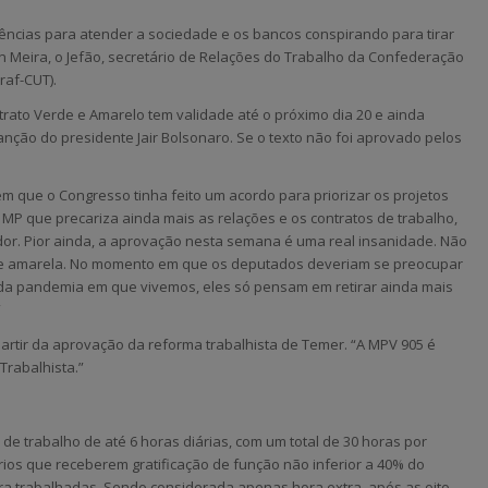
gências para atender a sociedade e os bancos conspirando para tirar
on Meira, o Jefão, secretário de Relações do Trabalho da Confederação
raf-CUT).
rato Verde e Amarelo tem validade até o próximo dia 20 e ainda
nção do presidente Jair Bolsonaro. Se o texto não foi aprovado pelos
em que o Congresso tinha feito um acordo para priorizar os projetos
MP que precariza ainda mais as relações e os contratos de trabalho,
or. Pior ainda, a aprovação nesta semana é uma real insanidade. Não
e e amarela. No momento em que os deputados deveriam se preocupar
 da pandemia em que vivemos, eles só pensam em retirar ainda mais
”
rtir da aprovação da reforma trabalhista de Temer. “A MPV 905 é
Trabalhista.”
de trabalho de até 6 horas diárias, com um total de 30 horas por
os que receberem gratificação de função não inferior a 40% do
hora trabalhadas. Sendo considerada apenas hora extra, após as oito