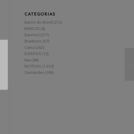
CATEGORIAS
Banco do Brasil
(212)
BANCOS
(4)
Banrisul
(211)
Bradesco
(67)
Caixa
(262)
EVENTOS
(13)
Itau
(86)
NOTÍCIAS
(1.410)
Santander
(106)