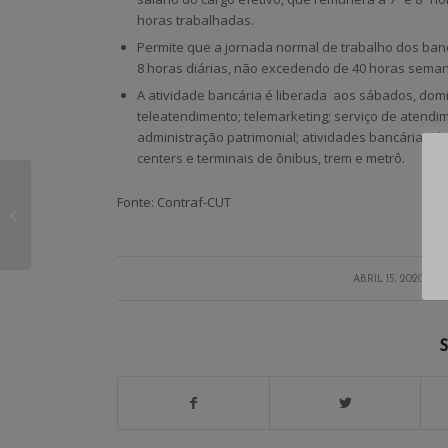
horas trabalhadas.
Permite que a jornada normal de trabalho dos ban
8 horas diárias, não excedendo de 40 horas seman
A atividade bancária é liberada aos sábados, dom
teleatendimento; telemarketing; serviço de atendi
administração patrimonial; atividades bancárias d
centers e terminais de ônibus, trem e metrô.
Covid-19: Comando faz
Fonte: Contraf-CUT
balanço das medidas
negociadas e
apresenta novas
reivindicações...
/
ABRIL 15, 2020
S