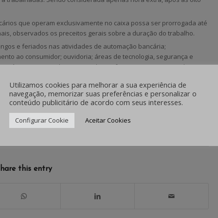
cários que operam exclusivamente no caixa possa ser prorrogada até
ais, observados os preceitos gerais sobre a duração do trabalho.
ingos e feriados nas atividades de automação bancária;
mento ao consumidor; ouvidoria; áreas de tecnologia, segurança e
e caráter excepcional ou eventual e em feiras, exposições ou shopping
Utilizamos cookies para melhorar a sua experiência de
navegação, memorizar suas preferências e personalizar o
conteúdo publicitário de acordo com seus interesses.
Configurar Cookie
Aceitar Cookies
/
0 COMENTÁRIOS
POR
IMPRENSA
hare this entry