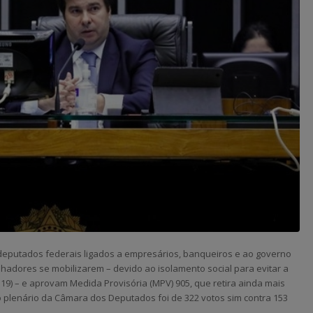
 deputados federais ligados a empresários, banqueiros e ao governo
lhadores se mobilizarem – devido ao isolamento social para evitar a
19) – e aprovam Medida Provisória (MPV) 905, que retira ainda mais
r do plenário da Câmara dos Deputados foi de 322 votos sim contra 153