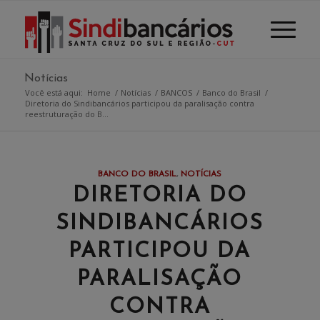
Notícias
Você está aqui:
Home
/
Notícias
/
BANCOS
/
Banco do Brasil
/
Diretoria do Sindibancários participou da paralisação contra
reestruturação do B...
BANCO DO BRASIL
,
NOTÍCIAS
DIRETORIA DO
SINDIBANCÁRIOS
PARTICIPOU DA
PARALISAÇÃO
CONTRA