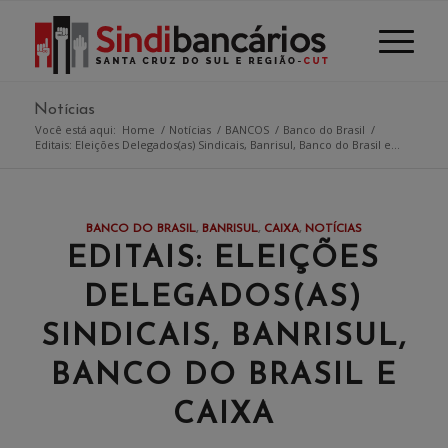
Notícias
Você está aqui:
Home
/
Notícias
/
BANCOS
/
Banco do Brasil
/
Editais: Eleições Delegados(as) Sindicais, Banrisul, Banco do Brasil e...
BANCO DO BRASIL
,
BANRISUL
,
CAIXA
,
NOTÍCIAS
EDITAIS: ELEIÇÕES
DELEGADOS(AS)
SINDICAIS, BANRISUL,
BANCO DO BRASIL E
CAIXA