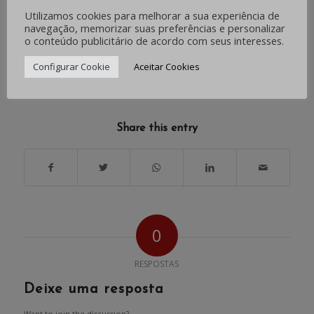
Utilizamos cookies para melhorar a sua experiência de
navegação, memorizar suas preferências e personalizar
o conteúdo publicitário de acordo com seus interesses.
Configurar Cookie
Aceitar Cookies
/
/
OUTUBRO 30, 2024
0 COMENTÁRIOS
POR
IMPRENSA
Share this entry
0
RESPOSTAS
Deixe uma resposta
Want to join the discussion?