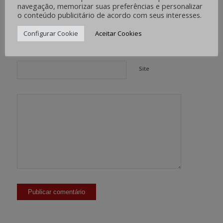
*
Nome
navegação, memorizar suas preferências e personalizar
o conteúdo publicitário de acordo com seus interesses.
Configurar Cookie
Aceitar Cookies
*
E-mail
Site