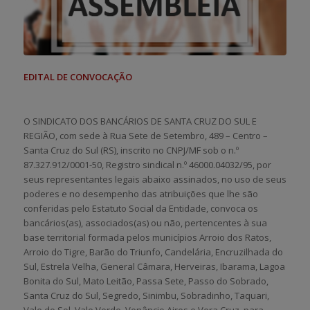
EDITAL DE CONVOCAÇÃO
O SINDICATO DOS BANCÁRIOS DE SANTA CRUZ DO SUL E
REGIÃO, com sede à Rua Sete de Setembro, 489 – Centro –
Santa Cruz do Sul (RS), inscrito no CNPJ/MF sob o n.º
87.327.912/0001-50, Registro sindical n.º 46000.04032/95, por
seus representantes legais abaixo assinados, no uso de seus
poderes e no desempenho das atribuições que lhe são
conferidas pelo Estatuto Social da Entidade, convoca os
bancários(as), associados(as) ou não, pertencentes à sua
base territorial formada pelos municípios Arroio dos Ratos,
Arroio do Tigre, Barão do Triunfo, Candelária, Encruzilhada do
Sul, Estrela Velha, General Câmara, Herveiras, Ibarama, Lagoa
Bonita do Sul, Mato Leitão, Passa Sete, Passo do Sobrado,
Santa Cruz do Sul, Segredo, Sinimbu, Sobradinho, Taquari,
Vale do Sol, Vale Verde, Venâncio Aires e Vera Cruz, para