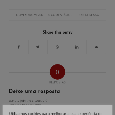
/
/
NOVEMBRO 21, 2019
0 COMENTÁRIOS
POR
IMPRENSA
Share this entry
0
RESPOSTAS
Deixe uma resposta
Want to join the discussion?
Feel free to contribute!
Utilizamos cookies para melhorar a sua experiência de