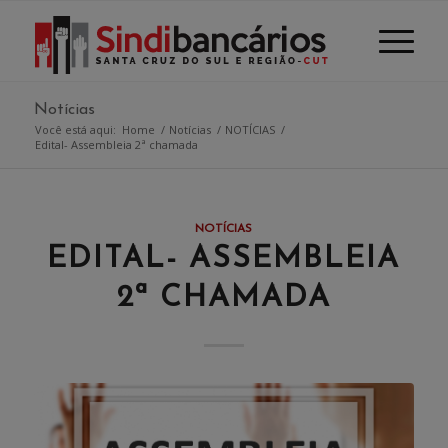
Notícias
Você está aqui:
Home
/
Notícias
/
NOTÍCIAS
/
Edital- Assembleia 2ª chamada
NOTÍCIAS
EDITAL- ASSEMBLEIA
2ª CHAMADA