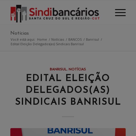
Notícias
Você está aqui:
Home
/
Notícias
/
BANCOS
/
Banrisul
/
Edital Eleição Delegados(as) Sindicais Banrisul
BANRISUL
,
NOTÍCIAS
EDITAL ELEIÇÃO
DELEGADOS(AS)
SINDICAIS BANRISUL