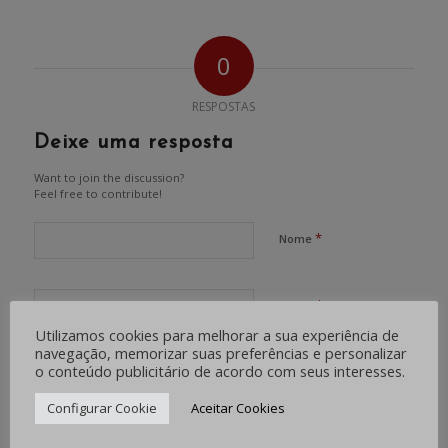
0
RESPOSTAS
Deixe uma resposta
Want to join the discussion?
Feel free to contribute!
*
Nome
*
E-mail
Utilizamos cookies para melhorar a sua experiência de
navegação, memorizar suas preferências e personalizar
o conteúdo publicitário de acordo com seus interesses.
Site
Configurar Cookie
Aceitar Cookies