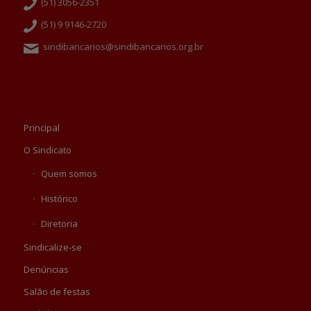
(51) 3056-2351
(51) 9 9146-2720
sindibancarios@sindibancarios.org.br
Principal
O Sindicato
Quem somos
Histórico
Diretoria
Sindicalize-se
Denúncias
Salão de festas