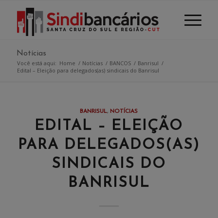
Notícias
Você está aqui:
Home
/
Notícias
/
BANCOS
/
Banrisul
/
Edital – Eleição para delegados(as) sindicais do Banrisul
BANRISUL
,
NOTÍCIAS
EDITAL – ELEIÇÃO
PARA DELEGADOS(AS)
SINDICAIS DO
BANRISUL