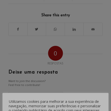
Share this entry
0
RESPOSTAS
Deixe uma resposta
Want to join the discussion?
Feel free to contribute!
*
Nome
Utilizamos cookies para melhorar a sua experiência de
navegação, memorizar suas preferências e personalizar
o conteúdo publicitário de acordo com seus interesses.