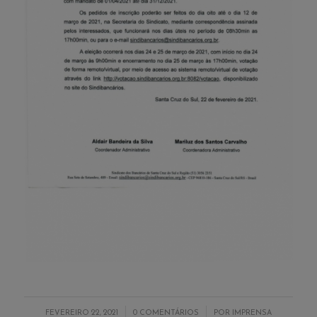
/
/
FEVEREIRO 22, 2021
0 COMENTÁRIOS
POR
IMPRENSA