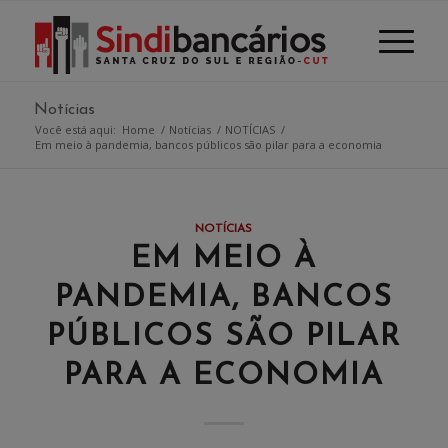
Notícias
Você está aqui:
Home
/
Notícias
/
NOTÍCIAS
/
Em meio à pandemia, bancos públicos são pilar para a economia
NOTÍCIAS
EM MEIO À
PANDEMIA, BANCOS
PÚBLICOS SÃO PILAR
PARA A ECONOMIA