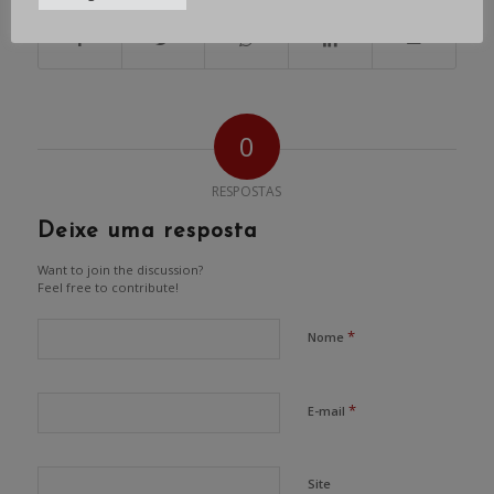
0
RESPOSTAS
Deixe uma resposta
Want to join the discussion?
Feel free to contribute!
*
Nome
*
E-mail
Site