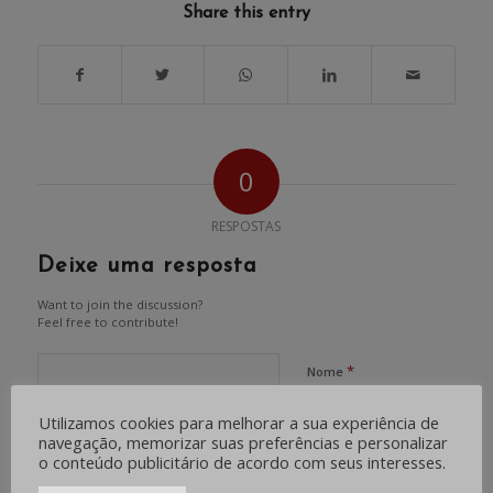
Share this entry
0
RESPOSTAS
Deixe uma resposta
Want to join the discussion?
Feel free to contribute!
*
Nome
Utilizamos cookies para melhorar a sua experiência de
navegação, memorizar suas preferências e personalizar
*
E-mail
o conteúdo publicitário de acordo com seus interesses.