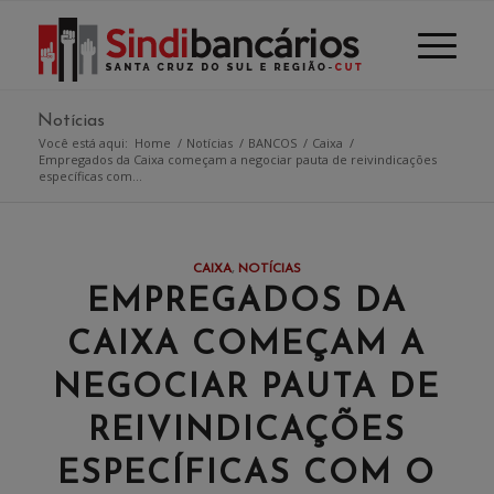
Notícias
Você está aqui:
Home
/
Notícias
/
BANCOS
/
Caixa
/
Empregados da Caixa começam a negociar pauta de reivindicações
específicas com...
CAIXA
,
NOTÍCIAS
EMPREGADOS DA
CAIXA COMEÇAM A
NEGOCIAR PAUTA DE
REIVINDICAÇÕES
ESPECÍFICAS COM O