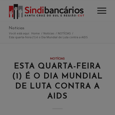
Notícias
Você está aqui:
Home
/
Notícias
/
NOTÍCIAS
/
Esta quarta-feira (1) é o Dia Mundial de Luta contra a AIDS
NOTÍCIAS
ESTA QUARTA-FEIRA
(1) É O DIA MUNDIAL
DE LUTA CONTRA A
AIDS