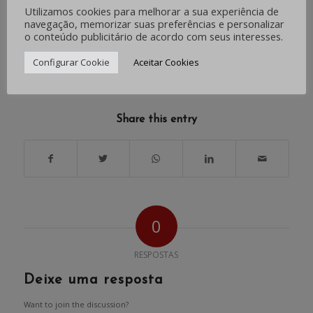
Utilizamos cookies para melhorar a sua experiência de
Fonte: Bancários RS
navegação, memorizar suas preferências e personalizar
o conteúdo publicitário de acordo com seus interesses.
Configurar Cookie
Aceitar Cookies
/
/
JANEIRO 18, 2023
0 COMENTÁRIOS
POR
IMPRENSA
Share this entry
0
RESPOSTAS
Deixe uma resposta
Want to join the discussion?