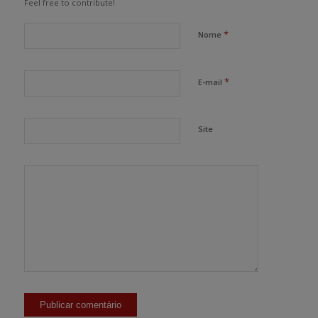
Feel free to contribute!
*
Nome
*
E-mail
Site