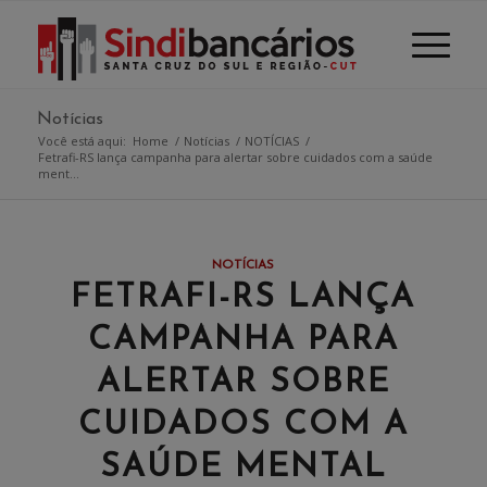
Notícias
Você está aqui:
Home
/
Notícias
/
NOTÍCIAS
/
Fetrafi-RS lança campanha para alertar sobre cuidados com a saúde
ment...
NOTÍCIAS
FETRAFI-RS LANÇA
CAMPANHA PARA
ALERTAR SOBRE
CUIDADOS COM A
SAÚDE MENTAL