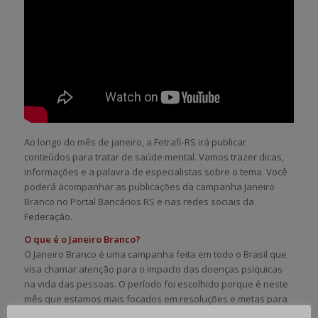
Ao longo do mês de janeiro, a Fetrafi-RS irá publicar
conteúdos para tratar de saúde mental. Vamos trazer dicas,
informações e a palavra de especialistas sobre o tema. Você
poderá acompanhar as publicações da campanha Janeiro
Branco no Portal Bancários RS e nas redes sociais da
Federação.
O que é o Janeiro Branco?
O Janeiro Branco é uma campanha feita em todo o Brasil que
visa chamar atenção para o impacto das doenças psíquicas
na vida das pessoas. O período foi escolhido porque é neste
mês que estamos mais focados em resoluções e metas para
o novo ano que inicia.