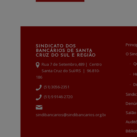
Princi
SINDICATO DOS
BANCÁRIOS DE SANTA
O Sin
CRUZ DO SUL E REGIÃO
Q
Rua 7 de Setembro,489 | Centro
Santa Cruz do Sul/RS | 96.810-
Hi
186
Di
(51) 3056-2351
Sindic
(51) 9 9146-2720
Denún
Salão
sindibancarios@sindibancarios.org.br
Auditó
Biblio