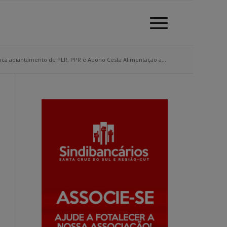
ndica adiantamento de PLR, PPR e Abono Cesta Alimentação a...