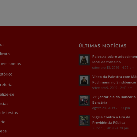
pal
ÚLTIMAS NOTÍCIAS
dicato
Palestra sobre adoecimen
local de trabalho
uem somos
setembro 13, 2019 - 4:02 pm
stórico
Vídeo da Palestra com Má
Pochmann no Sindibancár
retoria
setembro 9, 2019 - 2:49 pm
alize-se
21º Jantar dia do Bancário
Bancária
cias
agosto 28, 2019 - 3:33 pm
 de festas
Vigília Contra o Fim da
rio
Previdência Pública
julho 15, 2019 - 4:20 pm
teca