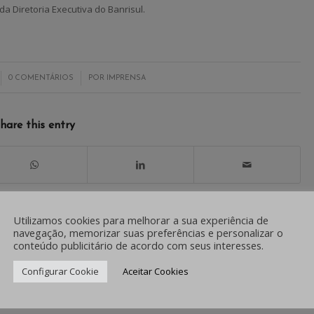
a Diretoria Executiva do Banrisul.
/
0 COMENTÁRIOS
POR
IMPRENSA
hare this entry
Utilizamos cookies para melhorar a sua experiência de
0
navegação, memorizar suas preferências e personalizar o
conteúdo publicitário de acordo com seus interesses.
RESPOSTAS
Configurar Cookie
Aceitar Cookies