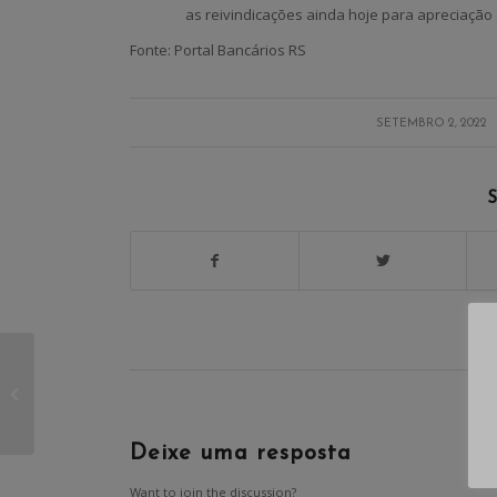
as reivindicações ainda hoje para apreciação d
Fonte: Portal Bancários RS
/
SETEMBRO 2, 2022
S
Bancárias e Bancários
de Santa Cruz do Sul e
Região aprovam
propostas da...
Deixe uma resposta
Want to join the discussion?