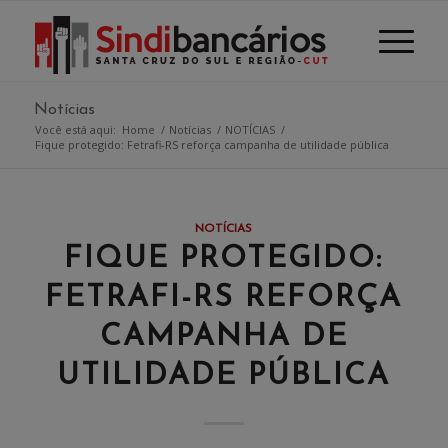
Notícias
Você está aqui:
Home
/
Notícias
/
NOTÍCIAS
/
Fique protegido: Fetrafi-RS reforça campanha de utilidade pública
NOTÍCIAS
FIQUE PROTEGIDO:
FETRAFI-RS REFORÇA
CAMPANHA DE
UTILIDADE PÚBLICA