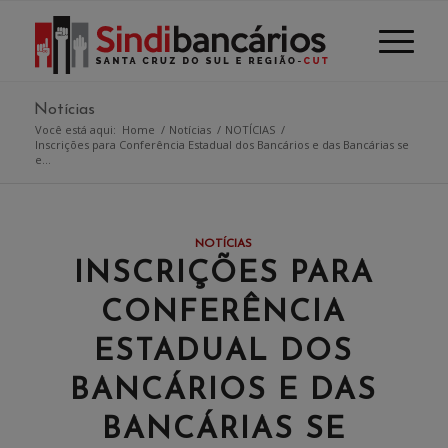
Notícias
Você está aqui:
Home
/
Notícias
/
NOTÍCIAS
/
Inscrições para Conferência Estadual dos Bancários e das Bancárias se
e...
NOTÍCIAS
INSCRIÇÕES PARA
CONFERÊNCIA
ESTADUAL DOS
BANCÁRIOS E DAS
BANCÁRIAS SE