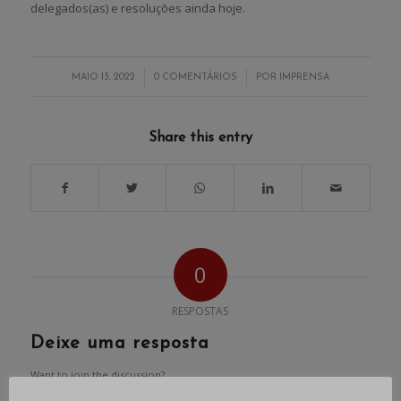
delegados(as) e resoluções ainda hoje.
/
/
MAIO 13, 2022
0 COMENTÁRIOS
POR
IMPRENSA
Share this entry
0
RESPOSTAS
Deixe uma resposta
Want to join the discussion?
Feel free to contribute!